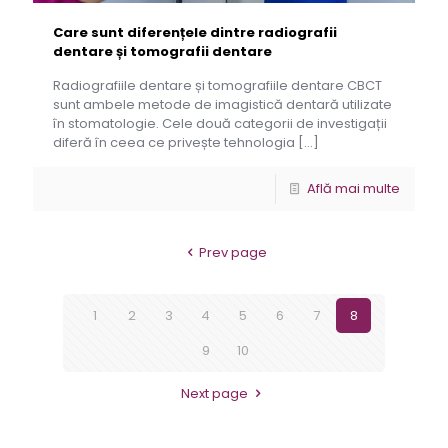
Care sunt diferențele dintre radiografii
dentare și tomografii dentare
Radiografiile dentare și tomografiile dentare CBCT
sunt ambele metode de imagistică dentară utilizate
în stomatologie. Cele două categorii de investigații
diferă în ceea ce privește tehnologia
[…]
Află mai multe
Prev page
1
2
3
4
5
6
7
8
9
10
Next page