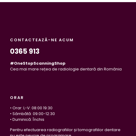
CONTACTEAZĂ-NE ACUM
0365 913
#OneStopScanningShop
Cea mai mare rețea de radiologie dentară din România
ORAR
• Orar: L-V: 08:00 19:30
• Sâmbătă: 09:00-12:30
• Duminică: Închis
Pentru efectuarea radiografiilor și tomografiilor dentare
nu este nevoie de programare.