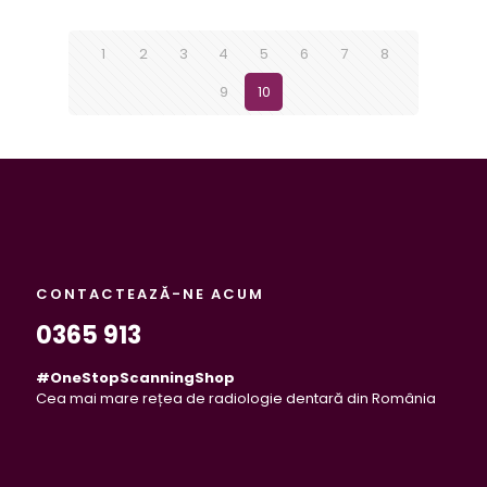
1
2
3
4
5
6
7
8
9
10
CONTACTEAZĂ-NE ACUM
0365 913
#OneStopScanningShop
Cea mai mare rețea de radiologie dentară din România