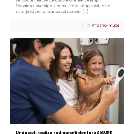
se poate întinde pe durate diferite de timp.
Folosirea investigațiilor din sfera imagisticii, este
esențială pe tot parcursul acestui
[…]
Află mai multe
Unde poți realiza radiografii dentare SIGURE