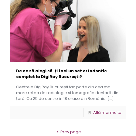
De ce să alegi să-ți faci un set ortodontic
complet la DigiRay București?
Centrele DigiRay București fac parte din cea mai
mare rețea de radiologie și tomografie dentară din
țară. Cu 25 de centre în 18 orașe din România,
[…]
Află mai multe
Prev page