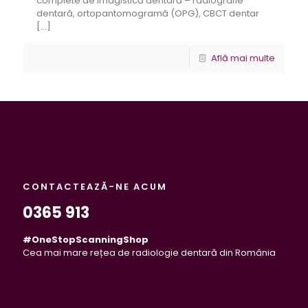
complete de imagistică dentară – radiografie
dentară, ortopantomogramă (OPG), CBCT dentar
[…]
Află mai multe
CONTACTEAZĂ-NE ACUM
0365 913
#OneStopScanningShop
Cea mai mare rețea de radiologie dentară din România