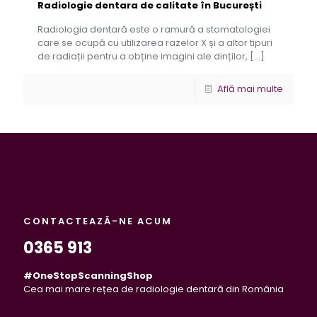
Radiologie dentara de calitate în București
Radiologia dentară este o ramură a stomatologiei
care se ocupă cu utilizarea razelor X și a altor tipuri
de radiații pentru a obține imagini ale dinților,
[…]
Află mai multe
CONTACTEAZĂ-NE ACUM
0365 913
#OneStopScanningShop
Cea mai mare rețea de radiologie dentară din România