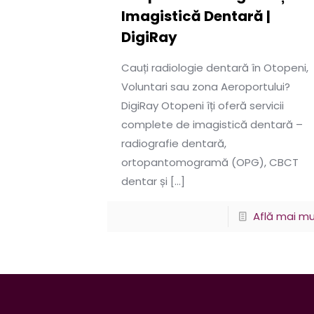
Imagistică Dentară |
DigiRay
Cauți radiologie dentară în Otopeni,
Voluntari sau zona Aeroportului?
DigiRay Otopeni îți oferă servicii
complete de imagistică dentară –
radiografie dentară,
ortopantomogramă (OPG), CBCT
dentar și
[…]
Află mai mu