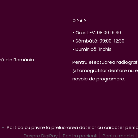
ORAR
• Orar: L-V: 08:00 19:30
• Sâmbătă: 09:00-12:30
• Duminică: Închis
ră din România
Pentru efectuarea radiografi
și tomografiilor dentare nu 
nevoie de programare.
. -
Politica cu privire la prelucrarea datelor cu caracter pers
Despre DigiRay
Pentru pacienți
Pentru medici