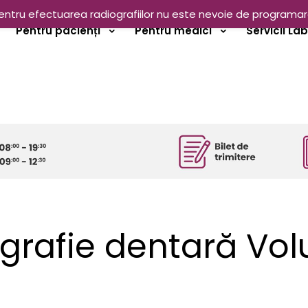
entru efectuarea radiografiilor nu este nevoie de programar
Pentru pacienți
Pentru medici
Servicii La
grafie dentară Vol