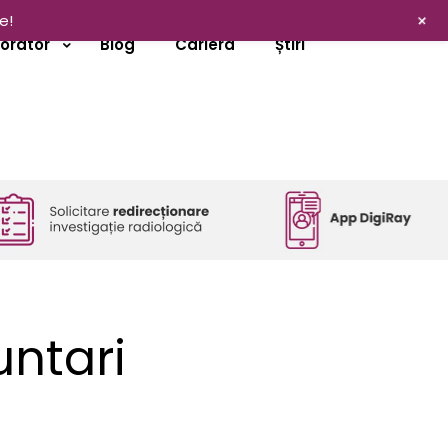
+
e!
borator
Blog
Cariera
Știri
untari