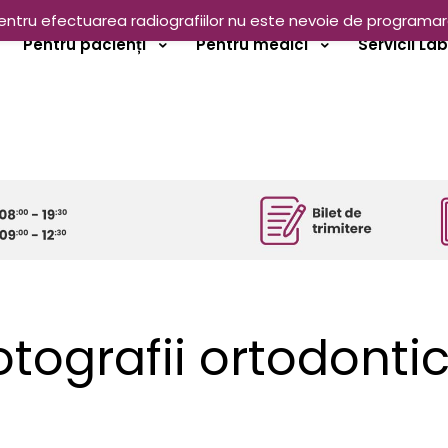
entru efectuarea radiografiilor nu este nevoie de programar
Pentru pacienți
Pentru medici
Servicii La
otografii ortodonti