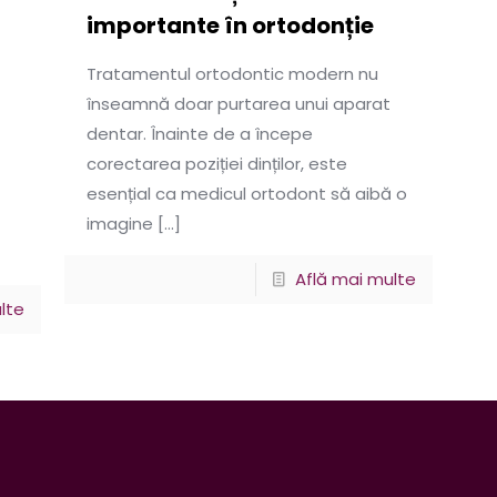
importante în ortodonție
Tratamentul ortodontic modern nu
înseamnă doar purtarea unui aparat
dentar. Înainte de a începe
corectarea poziției dinților, este
esențial ca medicul ortodont să aibă o
imagine
[…]
Află mai multe
lte