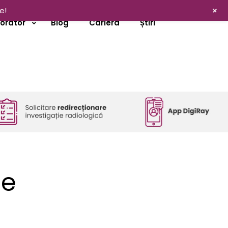
+
e!
borator
Blog
Cariera
Știri
ce