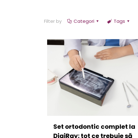
Filter by
Categori
Tags
Set ortodontic complet la
DigiRay: tot ce trebuie să