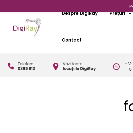
P
Despre DigiRay
Prețuri
Contact
f