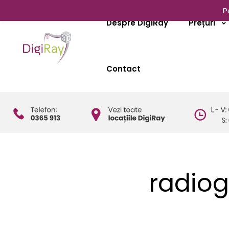
P
Despre DigiRay
Prețuri
Contact
radiog