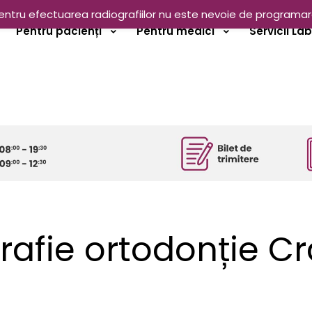
entru efectuarea radiografiilor nu este nevoie de programar
Pentru pacienți
Pentru medici
Servicii La
rafie ortodonție C