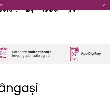
+
e!
borator
Blog
Cariera
Știri
rângași