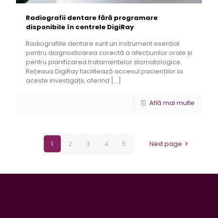
Radiografii dentare fără programare
disponibile în centrele DigiRay
Radiografiile dentare sunt un instrument esențial
pentru diagnosticarea corectă a afecțiunilor orale și
pentru planificarea tratamentelor stomatologice.
Rețeaua DigiRay facilitează accesul pacienților la
aceste investigații, oferind
[…]
Află mai multe
1
2
3
4
5
Next page