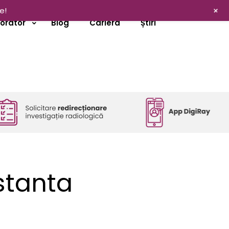
+
e!
borator
Blog
Cariera
Știri
stanta