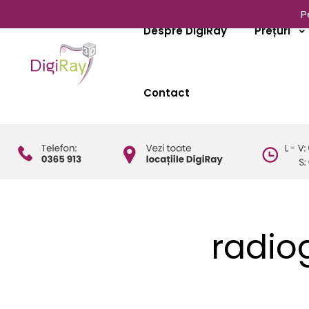
P
Despre DigiRay
Prețuri
Contact
radio