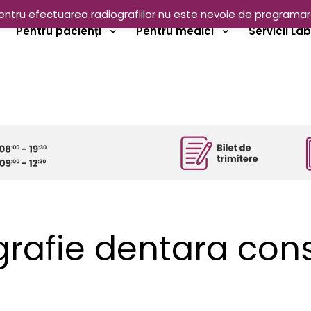
entru efectuarea radiografiilor nu este nevoie de programar
Pentru pacienți
Pentru medici
Servicii La
grafie dentara con