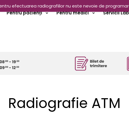
entru efectuarea radiografiilor nu este nevoie de programar
Pentru pacienți
Pentru medici
Servicii La
Radiografie ATM