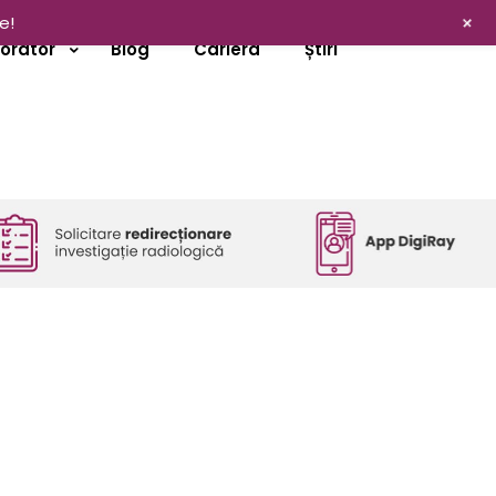
+
e!
borator
Blog
Cariera
Știri