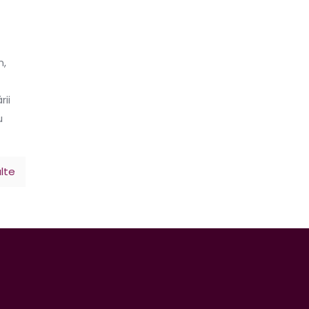
n,
rii
u
lte