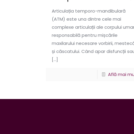
Articulația temporo-mandibulară
(ATM) este una dintre cele mai
complexe articulații ale corpului uma
responsabilă pentru mișcările
maxilarului necesare vorbirii, mestecă
și căscatului. Când apar disfuncții sa
[…]
Află mai mu