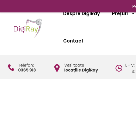
P
Despre DigiRay
Prețuri
Contact