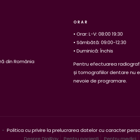
ORAR
• Orar: L-V: 08:00 19:30
• Sâmbătă: 09:00-12:30
• Duminică: Închis
ră din România
Pentru efectuarea radiografi
și tomografiilor dentare nu 
nevoie de programare.
. -
Politica cu privire la prelucrarea datelor cu caracter pers
Despre DigiRay
Pentru pacienți
Pentru medici