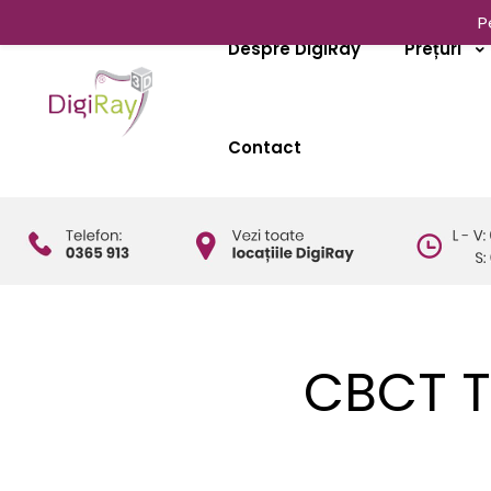
P
Despre DigiRay
Prețuri
Contact
CBCT T