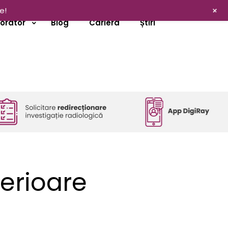
+
e!
borator
Blog
Cariera
Știri
erioare