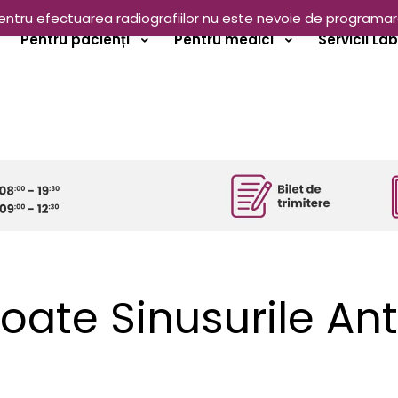
entru efectuarea radiografiilor nu este nevoie de programar
Pentru pacienți
Pentru medici
Servicii La
oate Sinusurile Ant