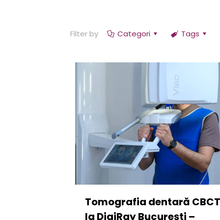
Filter by
Categori
Tags
Tomografia dentară CBC
la DigiRay București –