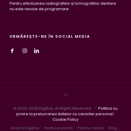
Pentru efectuarea radiografiilor și tomografiilor dentare
nu este nevoie de programare.
URMĂREȘTE-NE ÎN SOCIAL MEDIA
© 2020-2026 DigiRay. All Rights Reserved. -
Politica cu
privire la prelucrarea datelor cu caracter personal
|
Cookie Policy
Despre DigiRay
Pentru pacienți
Pentru medici
Blog