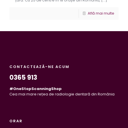
țară. Cu 25 de centre în 18 orașe din România,
[…]
Află mai multe
CONTACTEAZĂ-NE ACUM
0365 913
#OneStopScanningShop
Cea mai mare rețea de radiologie dentară din România
ORAR