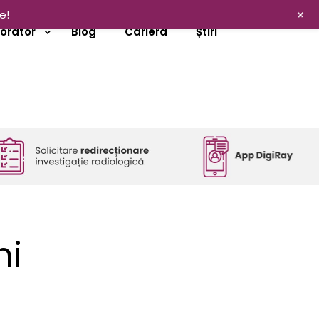
+
e!
borator
Blog
Cariera
Știri
ni