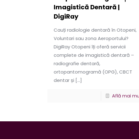
Imagistică Dentară |
DigiRay
Cauți radiologie dentară în Otopeni,
Voluntari sau zona Aeroportului?
DigiRay Otopeni îți oferă servicii
complete de imagistică dentară –
radiografie dentară,
ortopantomogramă (OPG), CBCT
dentar și
[…]
Află mai mu