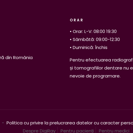
ORAR
• Orar: L-V: 08:00 19:30
• Sâmbătă: 09:00-12:30
• Duminică: Închis
ră din România
Pentru efectuarea radiografi
și tomografiilor dentare nu 
nevoie de programare.
. -
Politica cu privire la prelucrarea datelor cu caracter pers
Despre DigiRay
Pentru pacienți
Pentru medici