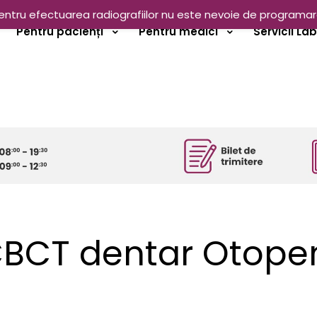
entru efectuarea radiografiilor nu este nevoie de programar
Pentru pacienți
Pentru medici
Servicii La
BCT dentar Otope