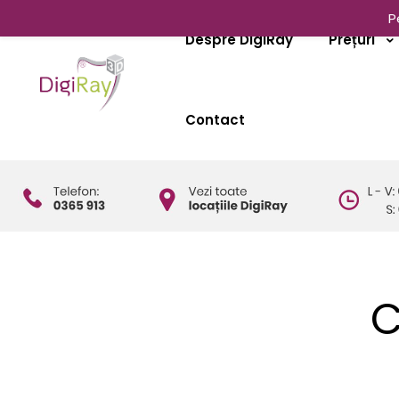
P
Despre DigiRay
Prețuri
Contact
C