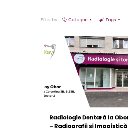
Filter by
Categori
Tags
Radiologie Dentară la Obo
– Radiografii și Imagistică