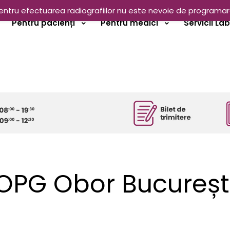
entru efectuarea radiografiilor nu este nevoie de programar
Pentru pacienți
Pentru medici
Servicii La
OPG Obor Bucureșt