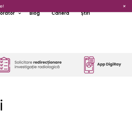
+
e!
borator
Blog
Cariera
Știri
i