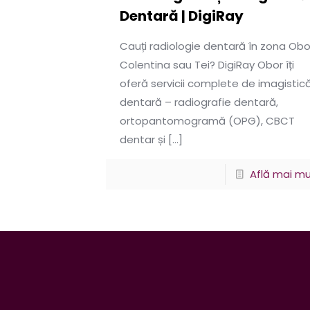
Dentară | DigiRay
Cauți radiologie dentară în zona Obo
Colentina sau Tei? DigiRay Obor îți
oferă servicii complete de imagistic
dentară – radiografie dentară,
ortopantomogramă (OPG), CBCT
dentar și
[…]
Află mai mu