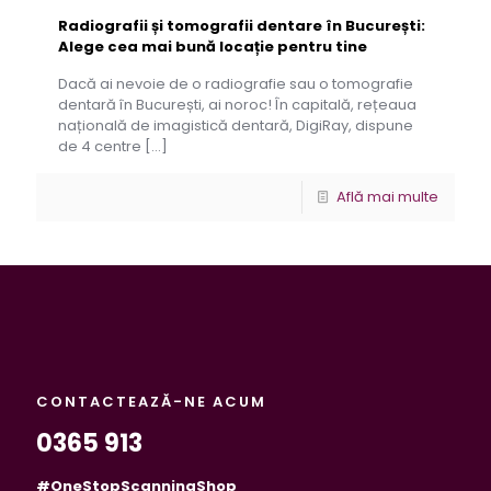
Radiografii și tomografii dentare în București:
Alege cea mai bună locație pentru tine
Dacă ai nevoie de o radiografie sau o tomografie
dentară în București, ai noroc! În capitală, rețeaua
națională de imagistică dentară, DigiRay, dispune
de 4 centre
[…]
Află mai multe
CONTACTEAZĂ-NE ACUM
0365 913
#OneStopScanningShop