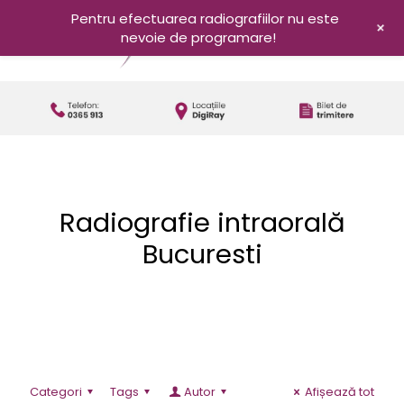
Pentru efectuarea radiografiilor nu este
+
nevoie de programare!
Radiografie intraorală
Bucuresti
Categori
Tags
Autor
Afișează tot