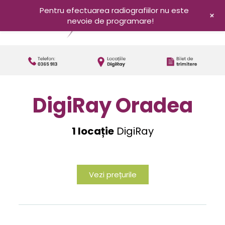
Pentru efectuarea radiografiilor nu este
+
nevoie de programare!
DigiRay Oradea
1 locație
DigiRay
Vezi prețurile