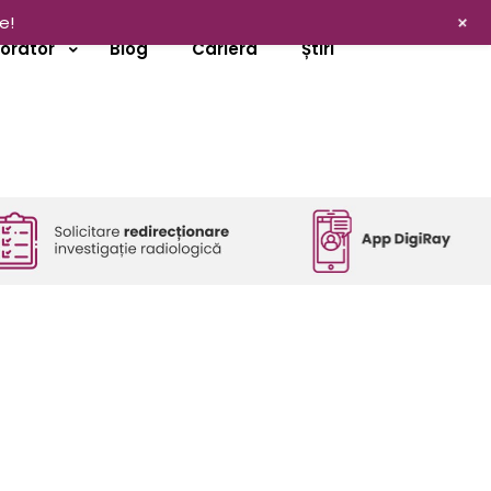
+
e!
borator
Blog
Cariera
Știri