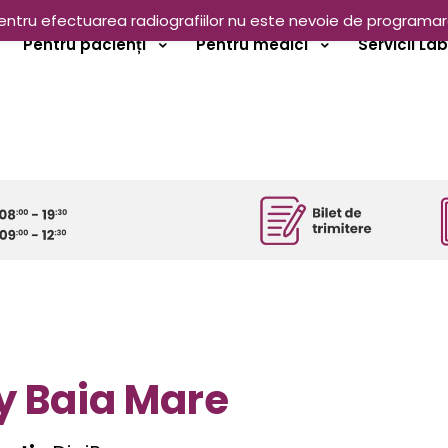
entru efectuarea radiografiilor nu este nevoie de programar
Pentru pacienți
Pentru medici
Servicii La
y Baia Mare