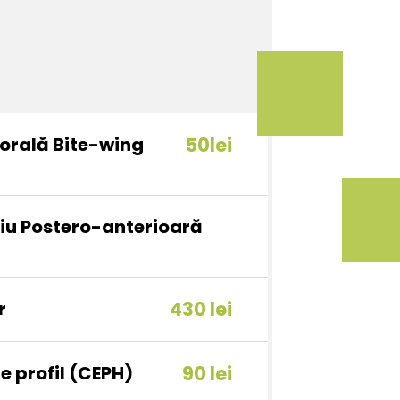
aorală Bite-wing
50lei
iu Postero-anterioară
r
430 lei
e profil (CEPH)
90 lei