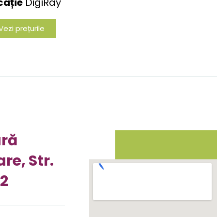
ocație
DigiRay
Vezi prețurile
ară
re, Str.
52