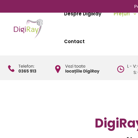
P
Despre DigiRay
Prețuri
Contact
DigiRa