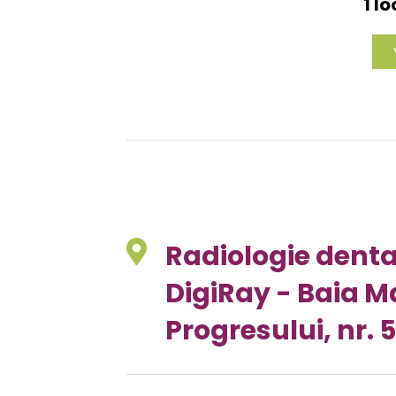
1 l
Radiologie dent
DigiRay - Baia Ma
Progresului, nr. 