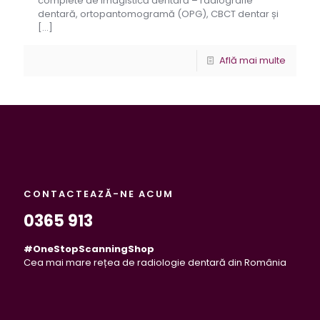
complete de imagistică dentară – radiografie
dentară, ortopantomogramă (OPG), CBCT dentar și
[…]
Află mai multe
CONTACTEAZĂ-NE ACUM
0365 913
#OneStopScanningShop
Cea mai mare rețea de radiologie dentară din România