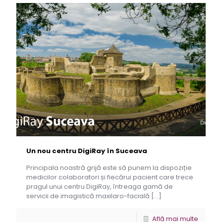
Un nou centru DigiRay în Suceava
Principala noastră grijă este să punem la dispoziție
medicilor colaboratori și fiecărui pacient care trece
pragul unui centru DigiRay, întreaga gamă de
servicii de imagistică maxilaro-facială
[…]
Află mai multe