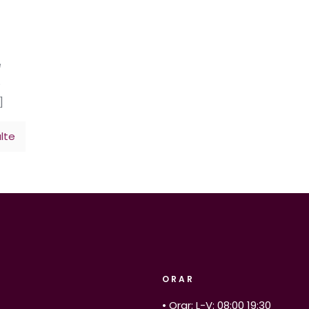
e
5
]
lte
ORAR
• Orar: L-V: 08:00 19:30