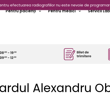
entru efectuarea radiografiilor nu este nevoie de programar
Pentru pacienți
Pentru medici
Servicii La
ardul Alexandru O