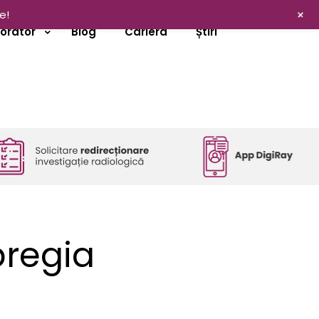
+
e!
borator
Blog
Cariera
Știri
bregia