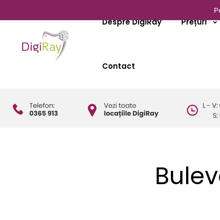
P
Despre DigiRay
Prețuri
Contact
Bulev