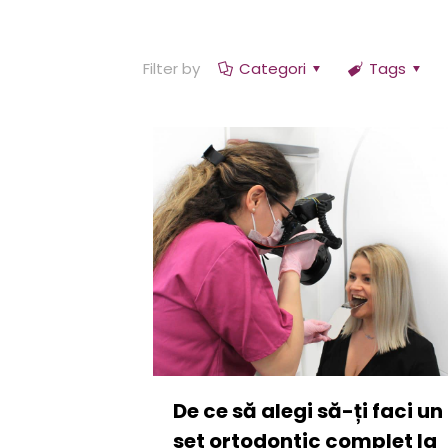
Filter by
Categori
Tags
De ce să alegi să-ți faci un
set ortodontic complet la