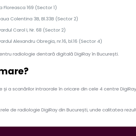
a Floreasca 169 (Sector 1)
ua Colentina 3B, Bl.33B (Sector 2)
ardul Carol I, Nr. 68 (Sector 2)
ardul Alexandru Obregia, nr.16, bl.16 (Sector 4)
ntru radiologie dentară digitală DigiRay în București.
amare?
 și a scanărilor intraorale în oricare din cele 4 centre DigiRa
ele de radiologie DigiRay din București, unde calitatea rezul