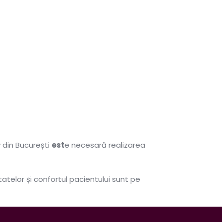
y din București
est
e necesară realizarea
tatelor și confortul pacientului sunt pe