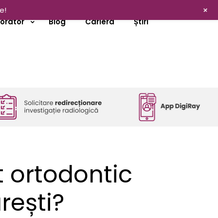
+
e!
borator
Blog
Cariera
Știri
t ortodontic
rești?