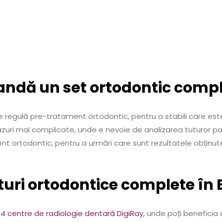
andă un set ortodontic comp
de regulă pre-tratament ortodontic, pentru a stabili care est
zuri mai complicate, unde e nevoie de analizarea tuturor par
nt ortodontic, pentru a urmări care sunt rezultatele obținu
eturi ortodontice complete în
e
4 centre de radiologie dentară DigiRay,
unde poți beneficia 