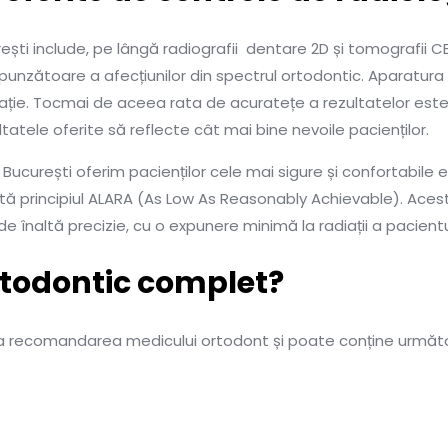
urești include, pe lângă radiografii dentare 2D și tomografii 
spunzătoare a afecțiunilor din spectrul ortodontic. Aparatur
ație. Tocmai de aceea rata de acuratețe a rezultatelor este
tatele oferite să reflecte cât mai bine nevoile pacienților.
 București oferim pacienților cele mai sigure și confortabile 
ctă principiul ALARA (As Low As Reasonably Achievable). Ace
de înaltă precizie, cu o expunere minimă la radiații a pacientu
rtodontic complet?
a recomandarea medicului ortodont și poate conține următoa