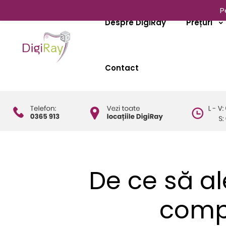
P
Despre DigiRay
Prețuri
Contact
De ce să al
compl