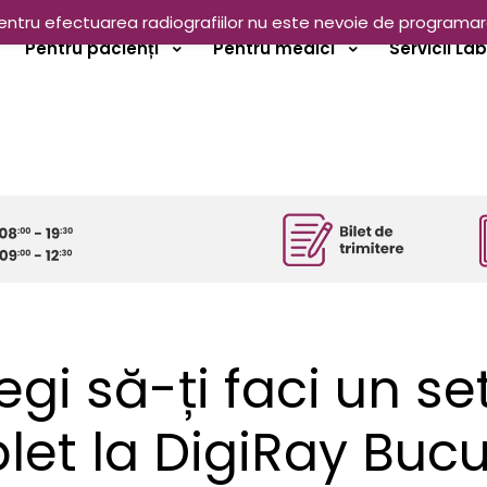
entru efectuarea radiografiilor nu este nevoie de programar
Pentru pacienți
Pentru medici
Servicii La
egi să-ți faci un se
et la DigiRay Bucu