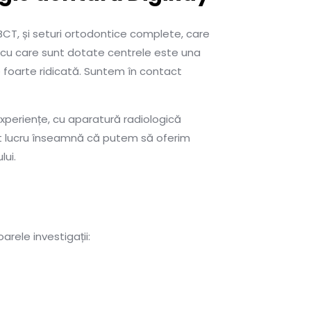
CBCT, și seturi ortodontice complete, care
a cu care sunt dotate centrele este una
 foarte ridicată. Suntem în contact
experiențe, cu aparatură radiologică
st lucru înseamnă că putem să oferim
lui.
rele investigații: