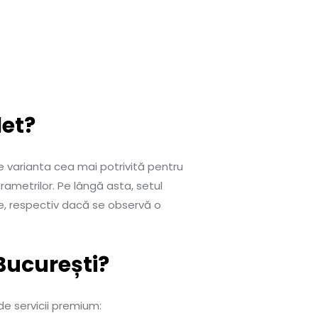
let?
e varianta cea mai potrivită pentru
ametrilor. Pe lângă asta, setul
te, respectiv dacă se observă o
 București?
de servicii premium: