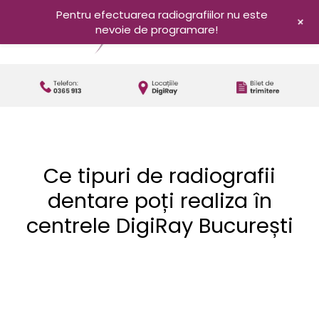
Pentru efectuarea radiografiilor nu este
+
nevoie de programare!
Ce tipuri de radiografii
dentare poți realiza în
centrele DigiRay București