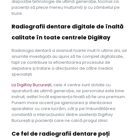
dispoziție tehnologie de ultimă generație, tocmai ca
pacienții să plece mereu mulțumiți și cu zâmbetul pe
buze.
Radiografii dentare digitale de înaltă
calitate în toate centrele DigiRay
Radiologia dentară a avansat foarte mult în ultimii ani, iar
anumite investigații au ajuns să fie complet digitalizate,
fapt ce contribuie la eficientizarea procesului de
depistare și tratare a afecțiunilor de către medicii
specialiști.
La DigiRay Bucureșt
i, cele 4 centre sunt dotate cu
aparatură de ultimă generație, iar personalul este bine
instruit, astfel încât experiența finală să fie una premium.
Punem mare accent pe igienizarea și sterilizarea
aparatelor cu care lucrăm, cât și pe îmbunătățirea
constantă a interacțiunilor dintre asistenții DigiRay
București și pacienții care ne calcă pragul zilnic
Ce fel de radiografii dentare po
ți