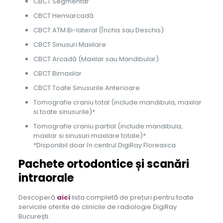
CBCT Segmentar
CBCT Hemiarcadă
CBCT ATM Bi-lateral (Închis sau Deschis)
CBCT Sinusuri Maxilare
CBCT Arcadă (Maxilar sau Mandibular)
CBCT Bimaxilar
CBCT Toate Sinusurile Anterioare
Tomografie craniu total (include mandibula, maxilar
si toate sinusurile)*
Tomografie craniu partial (include mandibula,
maxilar si sinusuri maxilare totale)*
*Disponibil doar în centrul DigiRay Floreasca
Pachete ortodontice și scanări
intraorale
Descoperă
aici
lista completă de prețuri pentru toate
serviciile oferite de clinicile de radiologie DigiRay
București.