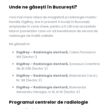
Unde ne găsești în București?
Cea mai mare rețea de imagistică și radiologie maxilo-
facială, DigiRay, are în prezent 4 locații în București,
amplasate în zone cheie, pentru a fi cât mai accesibile
tuturor pacienților care vor să beneficieze de servicii de
radiologie de înaltă calitate.
Ne găsești la:
DigiRay – Radiologie dentară,
Calea Floreasca
169 (Sector 1)
DigiRay – Radiologie dentară,
Șoseaua Colentina
3B, Bl.33B (Sector 2)
DigiRay – Radiologie dentară,
Bulevardul Carol I,
Nr. 68 (Sector 2)
DigiRay – Radiologie dentară,
Bulevardul
Alexandru Obregia, nr.16, bl.16 (Sector 4)
Programul centrelor de radiologie