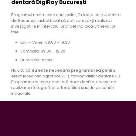
dentară DigiRay București
Programul nostru este unul extins, în toate cele 4 centre
din București, astfel încât să poți veni să-ți realizezi
investigațiile în intervalul orar cel mai potrivit nevoilor
tale.
Luni – Vineri: 08:00 – 19:30
Sâmbătă: 09:00 – 12:30
Duminică: Închis
Nu uita că
nu este necesară programarea
pentru
efectuarea radiografiilor 2D și tomografiilor dentare 3D.
Programarea este necesară doar dacă ai nevoie de
realizarea fotografiilor ortodontice sau de o scanări
intraorale.