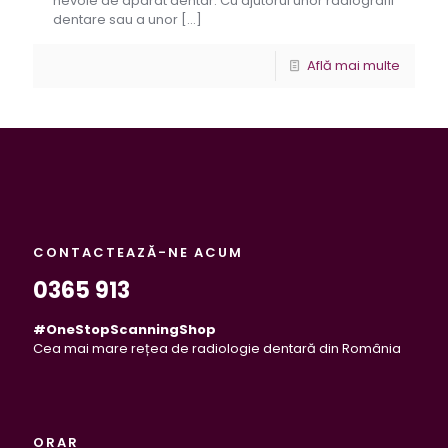
nevoie de aparat dentar. Cu ajutorul unor radiografii
dentare sau a unor
[…]
Află mai multe
CONTACTEAZĂ-NE ACUM
0365 913
#OneStopScanningShop
Cea mai mare rețea de radiologie dentară din România
ORAR