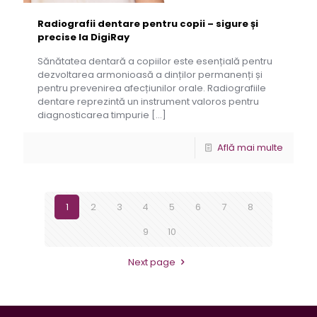
Radiografii dentare pentru copii – sigure și
precise la DigiRay
Sănătatea dentară a copiilor este esențială pentru
dezvoltarea armonioasă a dinților permanenți și
pentru prevenirea afecțiunilor orale. Radiografiile
dentare reprezintă un instrument valoros pentru
diagnosticarea timpurie
[…]
Află mai multe
1
2
3
4
5
6
7
8
9
10
Next page