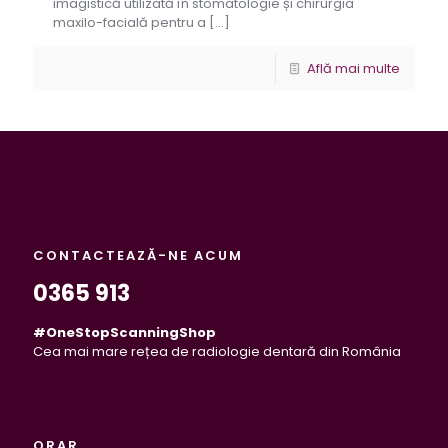
imagistică utilizată în stomatologie și chirurgia
maxilo-facială pentru a
[…]
Află mai multe
CONTACTEAZĂ-NE ACUM
0365 913
#OneStopScanningShop
Cea mai mare rețea de radiologie dentară din România
ORAR