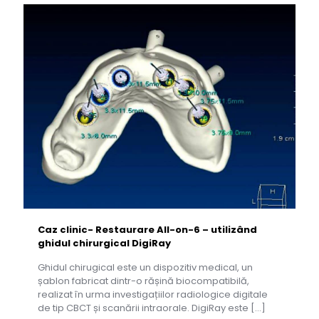
Caz clinic- Restaurare All-on-6 – utilizând
ghidul chirurgical DigiRay
Ghidul chirugical este un dispozitiv medical, un
șablon fabricat dintr-o rășină biocompatibilă,
realizat în urma investigațiilor radiologice digitale
de tip CBCT și scanării intraorale. DigiRay este
[…]