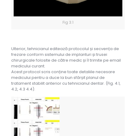
Fig 3.1
Ulterior, tehnicianul editează protocolul și secvența de
frezare conform sistemului de implanturi și trusei
chirurgicale folosite de către medic și îl trimite pe email
medicului curant.
Acest protocol scris conține toate detaliile necesare
medicului pentru a duce la bun sfârșit planul de
tratament stabilit anterior cu tehnicianul dentar. (Fig. 4.1,
4.2, 4.3 4.4).