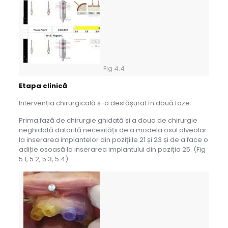
Fig 4.4
Etapa clinică
Intervenția chirurgicală s-a desfășurat în două faze.
Prima fază de chirurgie ghidată și a doua de chirurgie
neghidată datorită necesității de a modela osul alveolar
la inserarea implantelor din pozițiile 21 și 23 și de a face o
adiție osoasă la inserarea implantului din poziția 25. (Fig
5.1, 5.2, 5.3, 5.4)