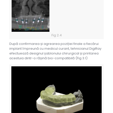
Fig 2.4
După confirmarea și agrearea poziției finale a fiecărui
implant împreună cu medicul curant, tehnicianul DigiRay
efectuează designul șablonului chirurgical și printarea
acestuia dintr-o rășină bio-compatibilă (Fig 3.1)