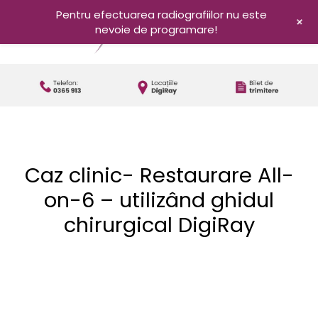
Pentru efectuarea radiografiilor nu este
+
nevoie de programare!
Caz clinic- Restaurare All-
on-6 – utilizând ghidul
chirurgical DigiRay