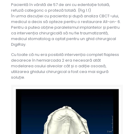
Pacientă în vârstă de 57 de ani cu edentație totală,
refuză categoric o proteză totală. (Fig 1.1)
În urma discuției cu pacienta și după analiza CBCT-ului,
medicul a decis să opteze pentru o restaurare All-on- 6.
Pentru a putea obține paralelismul implantelor și pentru
ca intervenția chirurgicală să nu fie traumatizantă,
medicul stomatolog a optat pentru un ghid chirurgical
DigiRay.
Cu toate că nu era posibilă intervenția complet flapless
deoarece în hemiarcada 2 era necesară atât
modelarea osului alveolar cât și o adiție osoasă,
utilizarea ghidului chirurgical a fost cea mai sigură
soluție.