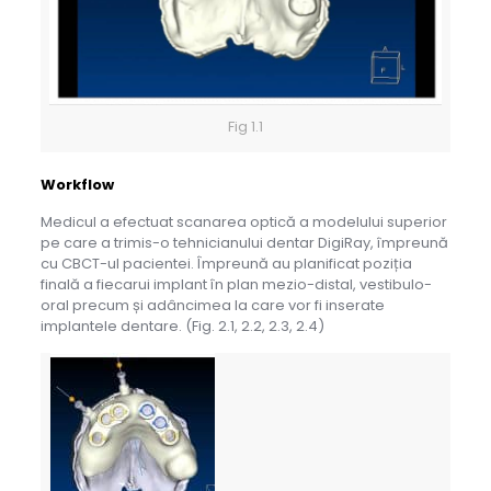
Fig 1.1
Workflow
Medicul a efectuat scanarea optică a modelului superior
pe care a trimis-o tehnicianului dentar DigiRay, împreună
cu CBCT-ul pacientei. Împreună au planificat poziția
finală a fiecarui implant în plan mezio-distal, vestibulo-
oral precum și adâncimea la care vor fi inserate
implantele dentare. (Fig. 2.1, 2.2, 2.3, 2.4)