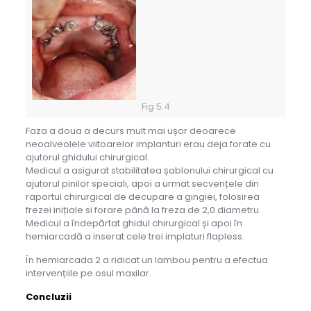
Fig 5.4
Faza a doua a decurs mult mai ușor deoarece
neoalveolele viitoarelor implanturi erau deja forate cu
ajutorul ghidului chirurgical.
Medicul a asigurat stabilitatea șablonului chirurgical cu
ajutorul pinilor speciali, apoi a urmat secvențele din
raportul chirurgical de decupare a gingiei, folosirea
frezei inițiale si forare până la freza de 2,0 diametru.
Medicul a îndepărtat ghidul chirurgical și apoi în
hemiarcadă a inserat cele trei implaturi flapless.
În hemiarcada 2 a ridicat un lambou pentru a efectua
intervențiile pe osul maxilar.
Concluzii