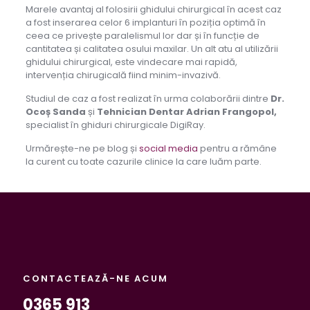
Marele avantaj al folosirii ghidului chirurgical în acest caz
a fost inserarea celor 6 implanturi în poziția optimă în
ceea ce privește paralelismul lor dar și în funcție de
cantitatea și calitatea osului maxilar. Un alt atu al utilizării
ghidului chirurgical, este vindecare mai rapidă,
intervenția chirugicală fiind minim-invazivă.
Studiul de caz a fost realizat în urma colaborării dintre
Dr.
Ocoș Sanda
și
Tehnician Dentar Adrian Frangopol,
specialist în ghiduri chirurgicale DigiRay.
Urmărește-ne pe blog și
social media
pentru a rămâne
la curent cu toate cazurile clinice la care luăm parte.
CONTACTEAZĂ-NE ACUM
0365 913