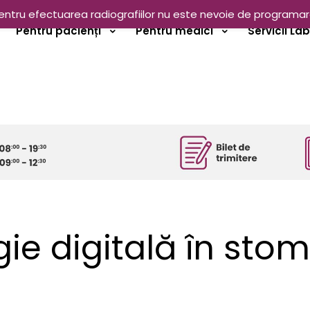
entru efectuarea radiografiilor nu este nevoie de programar
Pentru pacienți
Pentru medici
Servicii La
ie digitală în sto