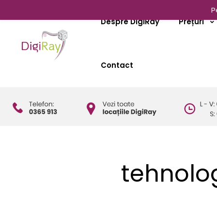
P
Despre DigiRay
Prețuri
Contact
tehnolog