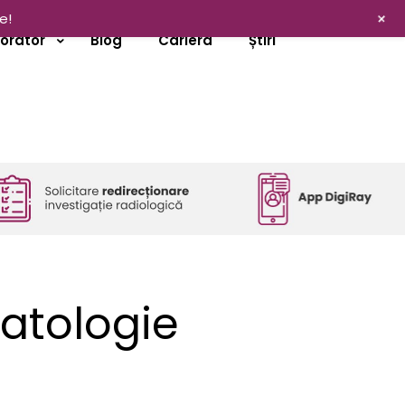
+
e!
borator
Blog
Cariera
Știri
matologie