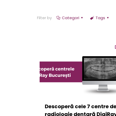
Filter by
Categori
Tags
Descoperă cele 7 centre d
radiologie dentară DigiRa