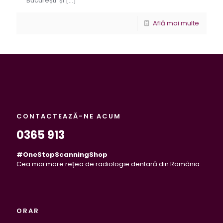
București și
[…]
Află mai multe
CONTACTEAZĂ-NE ACUM
0365 913
#OneStopScanningShop
Cea mai mare rețea de radiologie dentară din România
ORAR