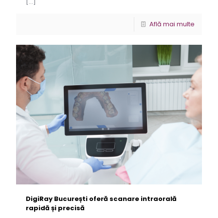
[…]
Află mai multe
DigiRay București oferă scanare intraorală
rapidă și precisă