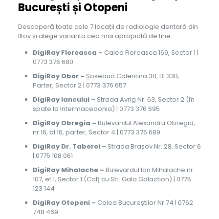
București și Otopeni
Descoperă toate cele 7 locații de radiologie dentară din
Ilfov și alege varianta cea mai apropiată de tine:
DigiRay Floreasca –
Calea Floreasca 169, Sector 1 |
0773 376 680
DigiRay Obor –
Șoseaua Colentina 3B, Bl.33B,
Parter, Sector 2 | 0773 376 657
DigiRay Iancului –
Strada Avrig Nr. 63, Sector 2 (în
spate la Intermacedonia) | 0773 376 695
DigiRay Obregia –
Bulevardul Alexandru Obregia,
nr.16, bl.16, parter, Sector 4 | 0773 376 689
DigiRay Dr. Taberei –
Strada Brașov Nr. 28, Sector 6
| 0775 108 061
DigiRay Mihalache –
Bulevardul Ion Mihalache nr.
107, et.1, Sector 1 (Colț cu Str. Gala Galaction) | 0775
123 144
DigiRay Otopeni –
Calea Bucureștilor Nr.74 | 0762
748 469