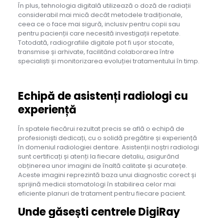
În plus, tehnologia digitală utilizează o doză de radiații
considerabil mai mică decât metodele tradiționale,
ceea ce o face mai sigură, inclusiv pentru copii sau
pentru pacienții care necesită investigații repetate.
Totodată, radiografiile digitale pot fi ușor stocate,
transmise și arhivate, facilitând colaborarea între
specialiști și monitorizarea evoluției tratamentului în timp.
Echipă de asistenți radiologi cu
experiență
În spatele fiecărui rezultat precis se află o echipă de
profesioniști dedicați, cu o solidă pregătire și experiență
în domeniul radiologiei dentare. Asistenții noștri radiologi
sunt certificați și atenți la fiecare detaliu, asigurând
obținerea unor imagini de înaltă calitate și acuratețe.
Aceste imagini reprezintă baza unui diagnostic corect și
sprijină medicii stomatologi în stabilirea celor mai
eficiente planuri de tratament pentru fiecare pacient.
Unde găsești centrele DigiRay