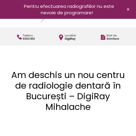
Pentru efectuarea radiografiilor nu este
+
nevoie de programare!
Am deschis un nou centru
de radiologie dentară în
București – DigiRay
Mihalache