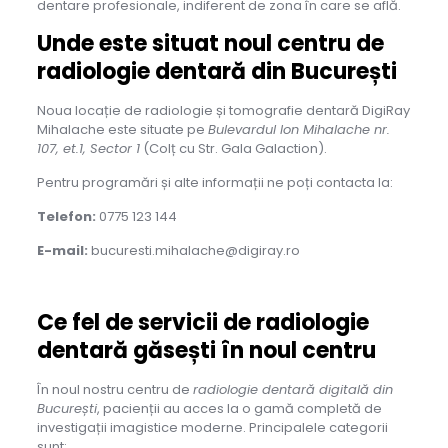
dentare profesionale, indiferent de zona în care se află.
Unde este situat noul centru de
radiologie dentară din București
Noua locație de radiologie și tomografie dentară DigiRay
Mihalache este situate pe
Bulevardul Ion Mihalache nr.
107, et.1, Sector 1
(Colț cu Str. Gala Galaction).
Pentru programări și alte informații ne poți contacta la:
Telefon:
0775 123 144
E-mail:
bucuresti.mihalache@digiray.ro
Ce fel de servicii de radiologie
dentară găsești în noul centru
În noul nostru centru de
radiologie dentară digitală din
București
, pacienții au acces la o gamă completă de
investigații imagistice moderne. Principalele categorii
sunt: