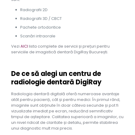
Radiografii 2D
Radiografii 3D / CBCT
Pachete ortodontice
Scanări intraorale
Vezi
AICI
lista complete de servicii și prețuri pentru
serviciile de imagistică dentară DigiRay București.
De ce să alegi un centru de
radiologie dentară DigiRay
Radiologia dentară digitală oferă numeroase avantaje
atât pentru pacienți, cât și pentru medici. În primul rând,
imaginile sunt obținute în doar câteva secunde și pot fi
vizualizate imediat pe ecran, reducând semnificativ
timpul de așteptare. Calitatea superioară a imaginilor, cu
un nivel ridicat de claritate și detaliu, permite stabilirea
unui diagnostic mult mai precis.