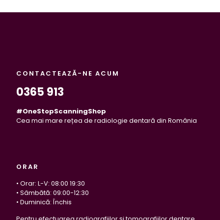
CONTACTEAZĂ-NE ACUM
0365 913
#OneStopScanningShop
Cea mai mare rețea de radiologie dentară din România
ORAR
• Orar: L-V: 08:00 19:30
• Sâmbătă: 09:00-12:30
• Duminică: Închis
Pentru efectuarea radiografiilor și tomografiilor dentare