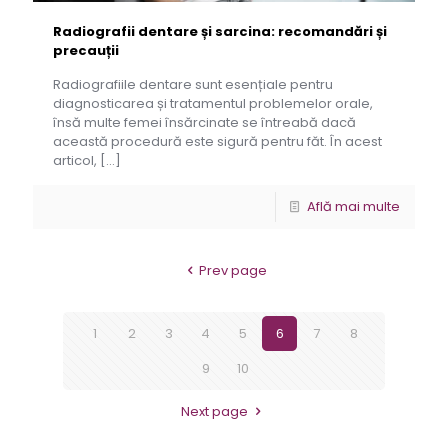
Radiografii dentare și sarcina: recomandări și
precauții
Radiografiile dentare sunt esențiale pentru
diagnosticarea și tratamentul problemelor orale,
însă multe femei însărcinate se întreabă dacă
această procedură este sigură pentru făt. În acest
articol,
[…]
Află mai multe
Prev page
1
2
3
4
5
6
7
8
9
10
Next page