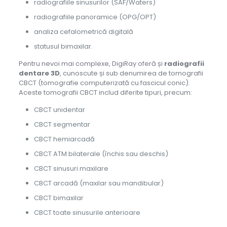
radiografiile sinusurilor (SAF/Waters)
radiografiile panoramice (OPG/OPT)
analiza cefalometrică digitală
statusul bimaxilar.
Pentru nevoi mai complexe, DigiRay oferă și
radiografii
dentare 3D
, cunoscute și sub denumirea de tomografii
CBCT (tomografie computerizată cu fascicul conic).
Aceste tomografii CBCT includ diferite tipuri, precum:
CBCT unidentar
CBCT segmentar
CBCT hemiarcadă
CBCT ATM bilaterale (închis sau deschis)
CBCT sinusuri maxilare
CBCT arcadă (maxilar sau mandibular)
CBCT bimaxilar
CBCT toate sinusurile anterioare