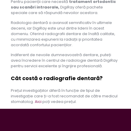
Pentru pacienții care necesită
tratament ortodontic
sau scanări intraorale,
DigiRay oferă pachete
speciale care să răspundă nevoilor acestora.
Radiologia dentară a avansat semnificativ în ultimele
decenii, iar DigiRay este unul dintre liderii în acest
domeniu. Oferind radiografii dentare de înaltă calitate,
cu minimizarea expunerii la radiații și prioritatea
acordată confortului pacienților.
Indiferent de nevoile dumneavoastră dentare, puteți
avea încredere în centrul de radiologie dentară DigiRay
pentru servicii excelente și îngrijire profesională.
Cât costă o radiografie dentară?
Prețul investigațiilor diferă în funcție de tipul de
investigație care ți-a fost recomandat de către medicul
stomatolog.
Aici
poți vedea prețul.