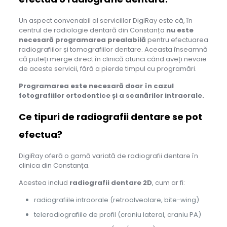
Un aspect convenabil al serviciilor DigiRay este că, în
centrul de radiologie dentară din Constanța
nu este
necesară programarea prealabilă
pentru efectuarea
radiografiilor și tomografiilor dentare. Aceasta înseamnă
că puteți merge direct în clinică atunci când aveți nevoie
de aceste servicii, fără a pierde timpul cu programări.
Programarea este necesară doar în cazul
fotografiilor ortodontice și a scanărilor intraorale.
Ce tipuri de radiografii dentare se pot
efectua?
DigiRay oferă o gamă variată de radiografii dentare în
clinica din Constanța.
Acestea includ
radiografii dentare 2D
, cum ar fi:
radiografiile intraorale (retroalveolare, bite-wing)
teleradiografiile de profil (craniu lateral, craniu PA)