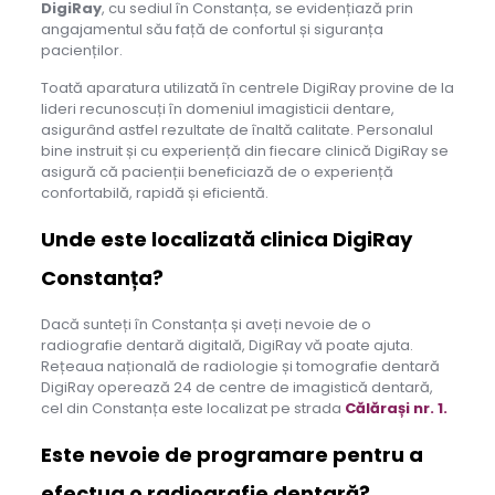
DigiRay
, cu sediul în Constanța, se evidențiază prin
angajamentul său față de confortul și siguranța
pacienților.
Toată aparatura utilizată în centrele DigiRay provine de la
lideri recunoscuți în domeniul imagisticii dentare,
asigurând astfel rezultate de înaltă calitate. Personalul
bine instruit și cu experiență din fiecare clinică DigiRay se
asigură că pacienții beneficiază de o experiență
confortabilă, rapidă și eficientă.
Unde este localizată clinica DigiRay
Constanța?
Dacă sunteți în Constanța și aveți nevoie de o
radiografie dentară digitală, DigiRay vă poate ajuta.
Rețeaua națională de radiologie și tomografie dentară
DigiRay operează 24 de centre de imagistică dentară,
cel din Constanța este localizat pe strada
Călărași nr. 1.
Este nevoie de programare pentru a
efectua o radiografie dentară?