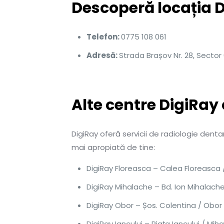
Descoperă locația 
Telefon:
0775 108 061
Adresă:
Strada Brașov Nr. 28, Sector 
Alte centre DigiRay
DigiRay oferă servicii de radiologie den
mai apropiată de tine:
DigiRay Floreasca – Calea Floreasca /
DigiRay Mihalache – Bd. Ion Mihalache 
DigiRay Obor – Șos. Colentina / Obor
DigiRay Iancului – Piața Iancului / Miha