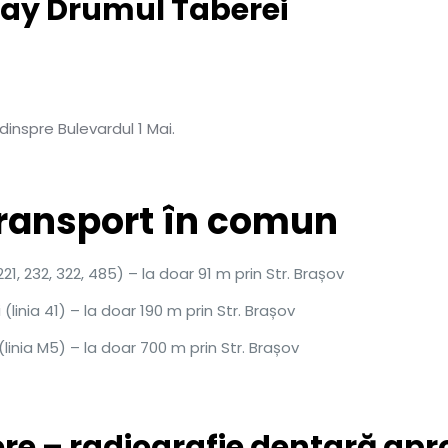
Ray Drumul Taberei
dinspre Bulevardul 1 Mai.
transport în comun
221, 232, 322, 485) – la doar 91 m prin Str. Brașov
linia 41) – la doar 190 m prin Str. Brașov
linia M5) – la doar 700 m prin Str. Brașov
ere – radiografie dentară apr