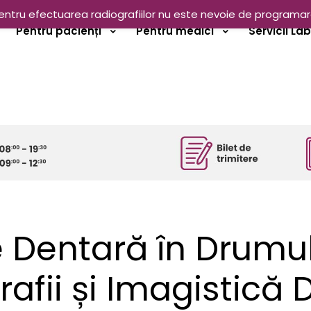
entru efectuarea radiografiilor nu este nevoie de programar
Pentru pacienți
Pentru medici
Servicii La
e Dentară în Drumul
afii și Imagistică