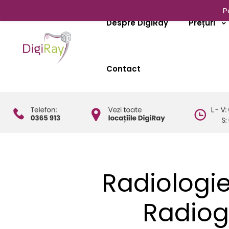
P
Despre DigiRay
Prețuri
Contact
Radiologi
Radiogr