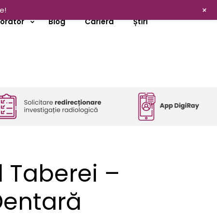
+
e!
borator
Blog
Cariera
Știri
 Taberei –
 Dentară