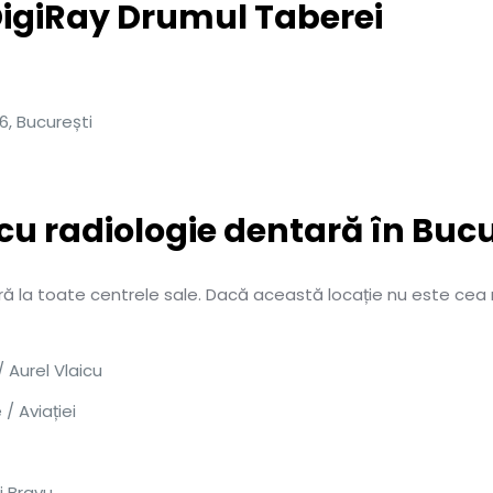
DigiRay Drumul Taberei
6, București
 cu radiologie dentară în Bucu
tară la toate centrele sale. Dacă această locație nu este cea
 Aurel Vlaicu
/ Aviației
i Bravu