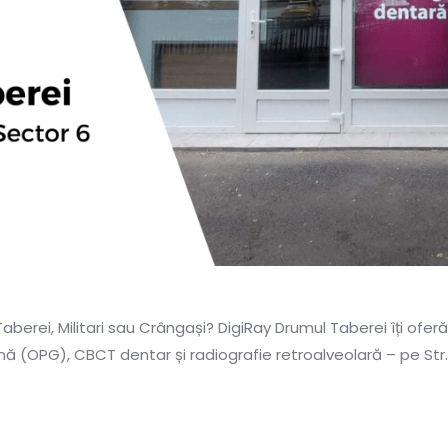
aberei, Militari sau Crângași? DigiRay Drumul Taberei îți ofe
(OPG), CBCT dentar și radiografie retroalveolară – pe Str. B