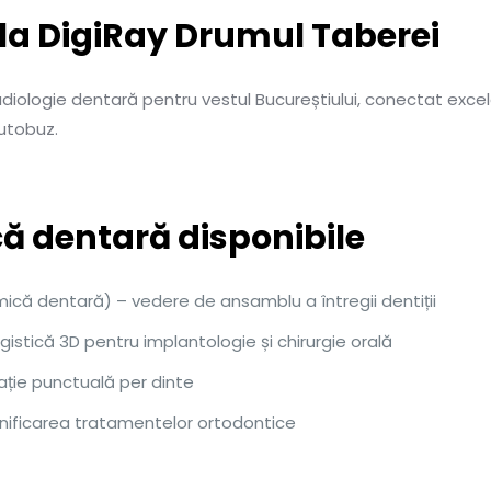
la DigiRay Drumul Taberei
adiologie dentară pentru vestul Bucureștiului, conectat exce
autobuz.
că dentară disponibile
 dentară) – vedere de ansamblu a întregii dentiții
tică 3D pentru implantologie și chirurgie orală
ație punctuală per dinte
lanificarea tratamentelor ortodontice