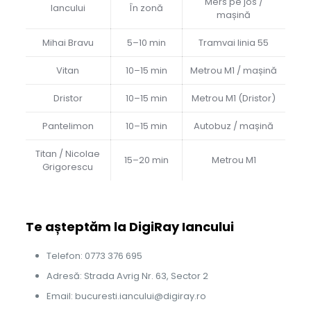
Mers pe jos /
Iancului
În zonă
mașină
Mihai Bravu
5–10 min
Tramvai linia 55
Vitan
10–15 min
Metrou M1 / mașină
Dristor
10–15 min
Metrou M1 (Dristor)
Pantelimon
10–15 min
Autobuz / mașină
Titan / Nicolae
15–20 min
Metrou M1
Grigorescu
Te așteptăm la DigiRay Iancului
Telefon: 0773 376 695
Adresă: Strada Avrig Nr. 63, Sector 2
Email: bucuresti.iancului@digiray.ro