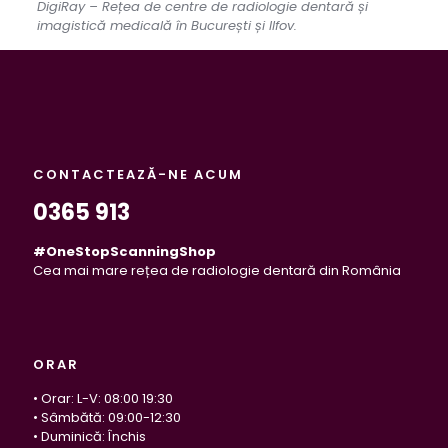
DigiRay – Rețea de centre de radiologie dentară și
imagistică medicală în București și Ilfov.
CONTACTEAZĂ-NE ACUM
0365 913
#OneStopScanningShop
Cea mai mare rețea de radiologie dentară din România
ORAR
• Orar: L-V: 08:00 19:30
• Sâmbătă: 09:00-12:30
• Duminică: Închis