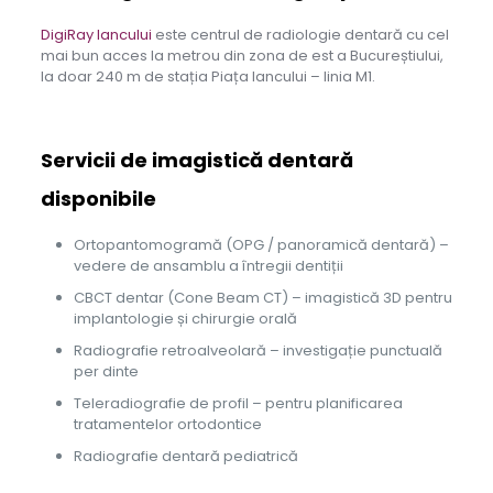
DigiRay Iancului
este centrul de radiologie dentară cu cel
mai bun acces la metrou din zona de est a Bucureștiului,
la doar 240 m de stația Piața Iancului – linia M1.
Servicii de imagistică dentară
disponibile
Ortopantomogramă (OPG / panoramică dentară) –
vedere de ansamblu a întregii dentiții
CBCT dentar (Cone Beam CT) – imagistică 3D pentru
implantologie și chirurgie orală
Radiografie retroalveolară – investigație punctuală
per dinte
Teleradiografie de profil – pentru planificarea
tratamentelor ortodontice
Radiografie dentară pediatrică