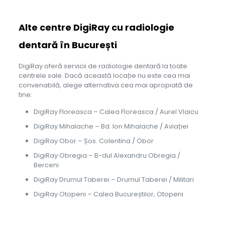
Alte centre DigiRay cu radiologie
dentară în București
DigiRay oferă servicii de radiologie dentară la toate
centrele sale. Dacă această locație nu este cea mai
convenabilă, alege alternativa cea mai apropiată de
tine:
DigiRay Floreasca – Calea Floreasca / Aurel Vlaicu
DigiRay Mihalache – Bd. Ion Mihalache / Aviației
DigiRay Obor – Șos. Colentina / Obor
DigiRay Obregia – B-dul Alexandru Obregia /
Berceni
DigiRay Drumul Taberei – Drumul Taberei / Militari
DigiRay Otopeni – Calea Bucureștilor, Otopeni