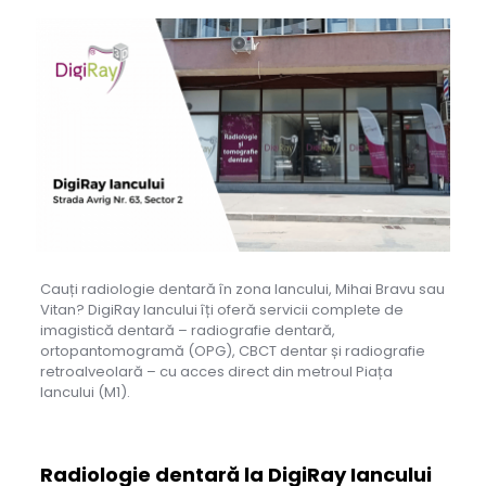
Cauți radiologie dentară în zona Iancului, Mihai Bravu sau
Vitan? DigiRay Iancului îți oferă servicii complete de
imagistică dentară – radiografie dentară,
ortopantomogramă (OPG), CBCT dentar și radiografie
retroalveolară – cu acces direct din metroul Piața
Iancului (M1).
Radiologie dentară la DigiRay Iancului