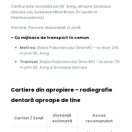
Centrul este accesibil pe Str. Avrig, dinspre Șoseaua
Iancului sau Șoseaua Mihai Bravu (în spate la
Intermacedonia).
Parcare: Parcare disponibilă în zonă.
– Cu mijloace de transport în comun
Metrou:
Stația Piața Iancului (linia M1) – la doar 240
m prin Str. Avrig
Tramvai
: Stația Piața Iancului (linia 55) – la doar 170
m prin Str. Avrig și Șoseaua Iancului
Cartiere din apropiere – radiografie
dentară aproape de tine
Distanță
Acces
Cartier / Zonă
estimată
recomandat