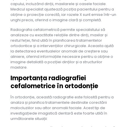
capului, incluzând dinții, maxilarele și oasele faciale.
Medicul specialist ajustează poziția pacientului pentru a
obține o proiecție corectă, iar razele X sunt emise într-un
unghi precis, oferind o imagine clară și completă.
Radiografia cefalometrică permite specialistului să
analizeze cu exactitate relațiile dintre dinți, maxilar și
restul feței, fiind utilă în planificarea tratamentelor
ortodontice și a intervențiilor chirurgicale. Aceasta ajută
la detectarea eventualelor anomalii de creștere sau
aliniere, oferind informațiile necesare pentru a obține o
imagine detaliată a poziției dinților și a structurilor
maxilare.
Importanța radiografiei
cefalometrice în ortodonție
În ortodonție, această radiografie este folosită pentru a
analiza și planifica tratamentele destinate corectării
malocluziilor sau altor anomalii faciale. Acest tip de
investigațiede imagistică dentară este foarte utilă în
următoarele situații: