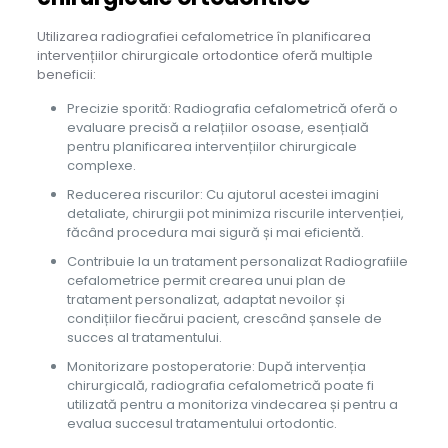
Utilizarea radiografiei cefalometrice în planificarea
intervențiilor chirurgicale ortodontice oferă multiple
beneficii:
Precizie sporită: Radiografia cefalometrică oferă o
evaluare precisă a relațiilor osoase, esențială
pentru planificarea intervențiilor chirurgicale
complexe.
Reducerea riscurilor: Cu ajutorul acestei imagini
detaliate, chirurgii pot minimiza riscurile intervenției,
făcând procedura mai sigură și mai eficientă.
Contribuie la un tratament personalizat Radiografiile
cefalometrice permit crearea unui plan de
tratament personalizat, adaptat nevoilor și
condițiilor fiecărui pacient, crescând șansele de
succes al tratamentului.
Monitorizare postoperatorie: După intervenția
chirurgicală, radiografia cefalometrică poate fi
utilizată pentru a monitoriza vindecarea și pentru a
evalua succesul tratamentului ortodontic.