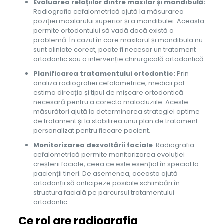
Evaluarea relațiilor dintre maxilar și mandibulă:
Radiografia cefalometrică ajută la măsurarea
poziției maxilarului superior și a mandibulei. Aceasta
permite ortodontului să vadă dacă există o
problemă. În cazul în care maxilarul și mandibula nu
sunt aliniate corect, poate fi necesar un tratament
ortodontic sau o intervenție chirurgicală ortodontică.
Planificarea tratamentului ortodontic:
Prin
analiza radiografiei cefalometrice, medicii pot
estima direcția și tipul de mișcare ortodontică
necesară pentru a corecta malocluziile. Aceste
măsurători ajută la determinarea strategiei optime
de tratament și la stabilirea unui plan de tratament
personalizat pentru fiecare pacient.
Monitorizarea dezvoltării faciale
: Radiografia
cefalometrică permite monitorizarea evoluției
creșterii faciale, ceea ce este esențial în special la
pacienții tineri. De asemenea, aceasta ajută
ortodonții să anticipeze posibile schimbări în
structura facială pe parcursul tratamentului
ortodontic.
Ce rol are radiografia