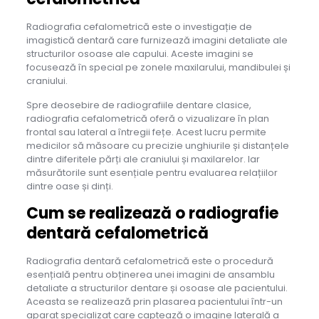
Radiografia cefalometrică este o investigație de
imagistică dentară care furnizează imagini detaliate ale
structurilor osoase ale capului. Aceste imagini se
focusează în special pe zonele maxilarului, mandibulei și
craniului.
Spre deosebire de radiografiile dentare clasice,
radiografia cefalometrică oferă o vizualizare în plan
frontal sau lateral a întregii fețe. Acest lucru permite
medicilor să măsoare cu precizie unghiurile și distanțele
dintre diferitele părți ale craniului și maxilarelor. Iar
măsurătorile sunt esențiale pentru evaluarea relațiilor
dintre oase și dinți.
Cum se realizează o radiografie
dentară cefalometrică
Radiografia dentară cefalometrică este o procedură
esențială pentru obținerea unei imagini de ansamblu
detaliate a structurilor dentare și osoase ale pacientului.
Aceasta se realizează prin plasarea pacientului într-un
aparat specializat care captează o imagine laterală a