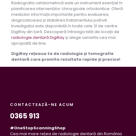
Radiografia cefalometrică este un instrument esențial în
planificarea intervențiilor chirurgicale ortodontice. Oferă
medicilor informații importante pentru evaluarea,
diagnosticarea și stabilirea tratamentului potrivit.
Investigația este disponibilă în toate cele 31 de centre
DigiRay din țară. Descoperă întreaga listă de locații de
radiologie dentară DigiRay
și alege varianta cea mai
apropiată de tine.
DigiRay rețeaua ta de radiologie și tomografie
dentară care promite rezultate rapide și precise!
CONTACTEAZĂ-NE ACUM
0365 913
#OneStopScanningShop
Cea mai mare rețea de radiologie dentară din România