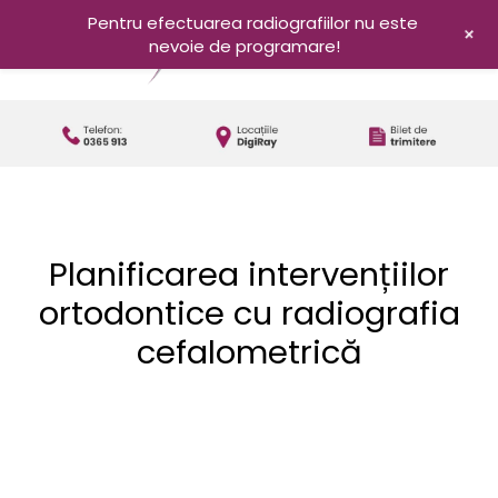
Pentru efectuarea radiografiilor nu este
+
nevoie de programare!
Planificarea intervențiilor
ortodontice cu radiografia
cefalometrică