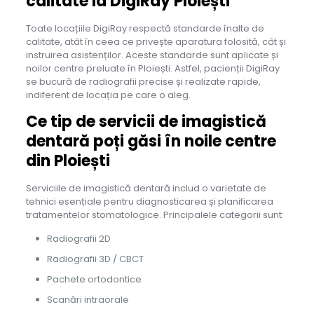
calitate la DigiRay Ploiești
Toate locațiile DigiRay respectă standarde înalte de
calitate, atât în ceea ce privește aparatura folosită, cât și
instruirea asistenților. Aceste standarde sunt aplicate și
noilor centre preluate în Ploiești. Astfel, pacienții DigiRay
se bucură de radiografii precise și realizate rapide,
indiferent de locația pe care o aleg.
Ce tip de servicii de imagistică
dentară poți găsi în noile centre
din Ploiești
Serviciile de imagistică dentară includ o varietate de
tehnici esențiale pentru diagnosticarea și planificarea
tratamentelor stomatologice. Principalele categorii sunt:
Radiografii 2D
Radiografii 3D / CBCT
Pachete ortodontice
Scanări intraorale