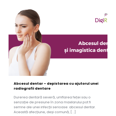
Abcesul dentar – depistarea cu ajutorul unei
radiografii dentare
Durerea dentară severă, umflarea feței sau o
senzație de presiune în zona maxilarului pot fi
semne ale unei infecții serioase: abcesul dentar.
Această afecțiune, deși comună,
[…]