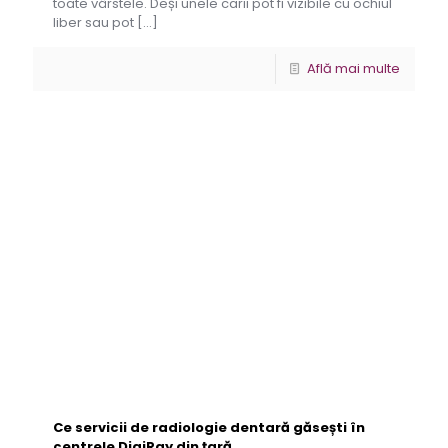
toate vârstele. Deși unele carii pot fi vizibile cu ochiul
liber sau pot
[…]
Află mai multe
Ce servicii de radiologie dentară găsești în
centrele DigiRay din țară