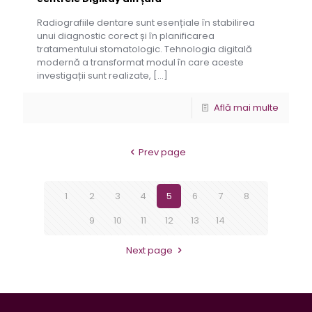
Radiografiile dentare sunt esențiale în stabilirea
unui diagnostic corect și în planificarea
tratamentului stomatologic. Tehnologia digitală
modernă a transformat modul în care aceste
investigații sunt realizate,
[…]
Află mai multe
Prev page
1
2
3
4
5
6
7
8
9
10
11
12
13
14
Next page