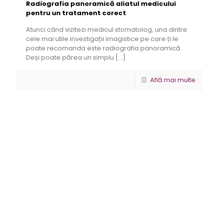
Radiografia panoramică aliatul medicului
pentru un tratament corect
Atunci când vizitezi medicul stomatolog, una dintre
cele mai utile investigații imagistice pe care ți le
poate recomanda este radiografia panoramică.
Deși poate părea un simplu
[…]
Află mai multe