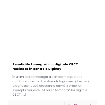
Beneficiile tomografiilor digitale CBCT
realizate în centrele DigiRay
În ultimii ani, tehnologia a transformat profund
modul în care medicii stomatologi investighează și
diagnostichează afecțiunile cavității orale. Un
exemplu clar este utilizarea tomografiilor digitale
CBCT
[…]