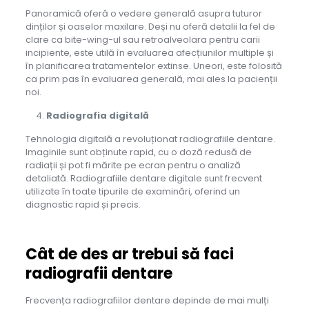
Panoramică oferă o vedere generală asupra tuturor
dinților și oaselor maxilare. Deși nu oferă detalii la fel de
clare ca bite-wing-ul sau retroalveolara pentru carii
incipiente, este utilă în evaluarea afecțiunilor multiple și
în planificarea tratamentelor extinse. Uneori, este folosită
ca prim pas în evaluarea generală, mai ales la pacienții
noi.
Radiografia digitală
Tehnologia digitală a revoluționat radiografiile dentare.
Imaginile sunt obținute rapid, cu o doză redusă de
radiații și pot fi mărite pe ecran pentru o analiză
detaliată. Radiografiile dentare digitale sunt frecvent
utilizate în toate tipurile de examinări, oferind un
diagnostic rapid și precis.
Cât de des ar trebui să faci
radiografii dentare
Frecvența radiografiilor dentare depinde de mai mulți