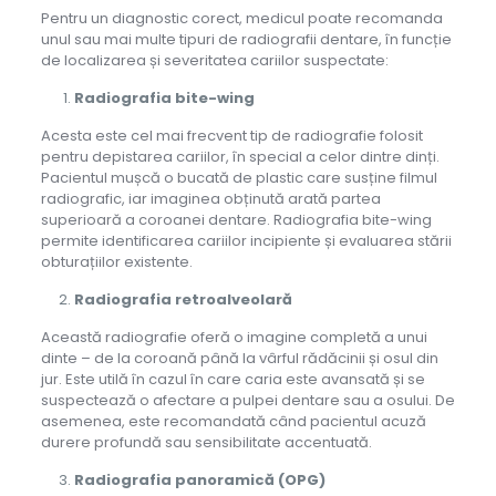
Pentru un diagnostic corect, medicul poate recomanda
unul sau mai multe tipuri de radiografii dentare, în funcție
de localizarea și severitatea cariilor suspectate:
Radiografia bite-wing
Acesta este cel mai frecvent tip de radiografie folosit
pentru depistarea cariilor, în special a celor dintre dinți.
Pacientul mușcă o bucată de plastic care susține filmul
radiografic, iar imaginea obținută arată partea
superioară a coroanei dentare. Radiografia bite-wing
permite identificarea cariilor incipiente și evaluarea stării
obturațiilor existente.
Radiografia retroalveolară
Această radiografie oferă o imagine completă a unui
dinte – de la coroană până la vârful rădăcinii și osul din
jur. Este utilă în cazul în care caria este avansată și se
suspectează o afectare a pulpei dentare sau a osului. De
asemenea, este recomandată când pacientul acuză
durere profundă sau sensibilitate accentuată.
Radiografia panoramică (OPG)