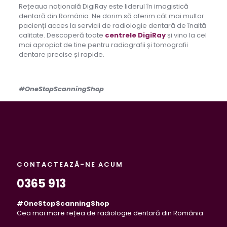
Rețeaua națională DigiRay este liderul în imagistică
dentară din România. Ne dorim să oferim cât mai multor
pacienți acces la servicii de radiologie dentară de înaltă
calitate. Descoperă toate
centrele DigiRay
și vino la cel
mai apropiat de tine pentru radiografii și tomografii
dentare precise și rapide.
#OneStopScanningShop
CONTACTEAZĂ-NE ACUM
0365 913
#OneStopScanningShop
Cea mai mare rețea de radiologie dentară din România