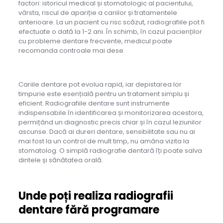
factori: istoricul medical și stomatologic al pacientului,
vârsta, riscul de apariție a cariilor și tratamentele
anterioare. La un pacient cu risc scăzut, radiografiile pot fi
efectuate o dată la 1-2 ani. În schimb, în cazul pacienților
cu probleme dentare frecvente, medicul poate
recomanda controale mai dese.
Cariile dentare pot evolua rapid, iar depistarea lor
timpurie este esențială pentru un tratament simplu și
eficient. Radiografiile dentare sunt instrumente
indispensabile în identificarea și monitorizarea acestora,
permițând un diagnostic precis chiar și în cazul leziunilor
ascunse. Dacă ai dureri dentare, sensibilitate sau nu ai
mai fost la un control de mult timp, nu amâna vizita la
stomatolog. O simplă radiografie dentară îți poate salva
dintele și sănătatea orală.
Unde poți realiza radiografii
dentare fără programare