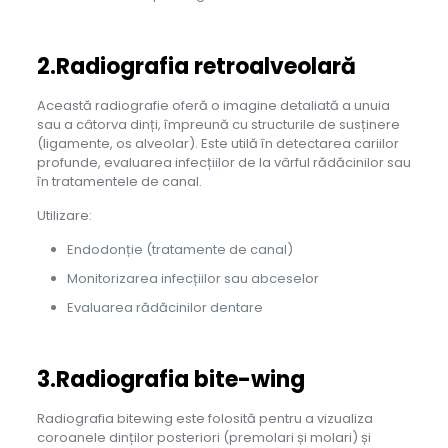
2.Radiografia retroalveolară
Această radiografie oferă o imagine detaliată a unuia
sau a câtorva dinți, împreună cu structurile de susținere
(ligamente, os alveolar). Este utilă în detectarea cariilor
profunde, evaluarea infecțiilor de la vârful rădăcinilor sau
în tratamentele de canal.
Utilizare:
Endodonție (tratamente de canal)
Monitorizarea infecțiilor sau abceselor
Evaluarea rădăcinilor dentare
3.Radiografia bite-wing
Radiografia bitewing este folosită pentru a vizualiza
coroanele dinților posteriori (premolari și molari) și