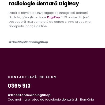
radiologie dentară DigiRay
Dacă ai nevoie de investigații de imagistică dentară
digitală, găsești centrele
DigiRay
în 19 orașe din țară.
Descoperă lista completă de centre și vino la cea mai
apropiată locație de tine.
#OneStopScanningShop
CONTACTEAZĂ-NE ACUM
0365 913
#OneStopScanningShop
Cea mai mare rețea de radiologie dentară din România