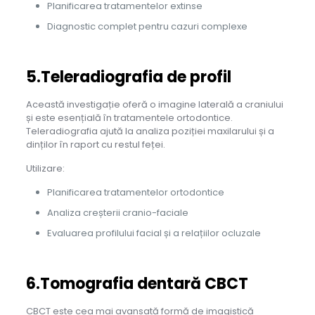
Planificarea tratamentelor extinse
Diagnostic complet pentru cazuri complexe
5.Teleradiografia de profil
Această investigație oferă o imagine laterală a craniului
și este esențială în tratamentele ortodontice.
Teleradiografia ajută la analiza poziției maxilarului și a
dinților în raport cu restul feței.
Utilizare:
Planificarea tratamentelor ortodontice
Analiza creșterii cranio-faciale
Evaluarea profilului facial și a relațiilor ocluzale
6.Tomografia dentară CBCT
CBCT este cea mai avansată formă de imagistică