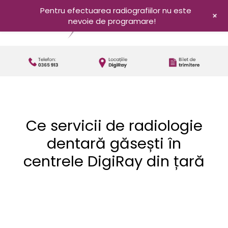
Pentru efectuarea radiografiilor nu este
+
nevoie de programare!
Ce servicii de radiologie
dentară găsești în
centrele DigiRay din țară