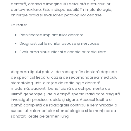
dentară, oferind o imagine 3D detaliată a structurilor
dento-maxilare. Este indispensabilă în implantologie,
chirurgie orală și evaluarea patologiilor osoase.
Utilizare:
Planificarea implanturilor dentare
Diagnosticul leziunilor osoase și nervoase
Evaluarea sinusurilor și a canalelor radiculare
Alegerea tipului potrivit de radiografie dentară depinde
de specificul fiecărui caz și de recomandarea medicului
stomatolog. Într-o rețea de radiologie dentară
modernă, pacienții beneficiază de echipamente de
ultimă generație și de o echipă specializată care asigură
investigații precise, rapide și sigure. Accesul facil la o
gamă completă de radiografii contribuie semnificativ la
succesul tratamentelor stomatologice și la menținerea
sănătății orale pe termen lung.