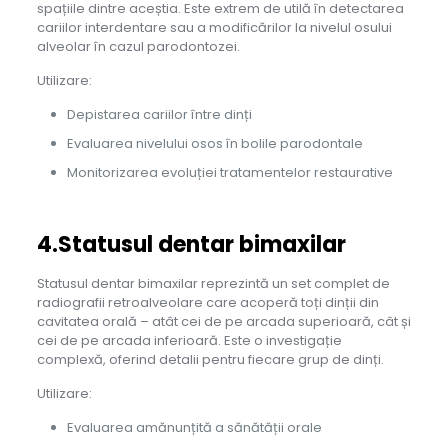
spațiile dintre aceștia. Este extrem de utilă în detectarea
cariilor interdentare sau a modificărilor la nivelul osului
alveolar în cazul parodontozei.
Utilizare:
Depistarea cariilor între dinți
Evaluarea nivelului osos în bolile parodontale
Monitorizarea evoluției tratamentelor restaurative
4.Statusul dentar bimaxilar
Statusul dentar bimaxilar reprezintă un set complet de
radiografii retroalveolare care acoperă toți dinții din
cavitatea orală – atât cei de pe arcada superioară, cât și
cei de pe arcada inferioară. Este o investigație
complexă, oferind detalii pentru fiecare grup de dinți.
Utilizare:
Evaluarea amănunțită a sănătății orale