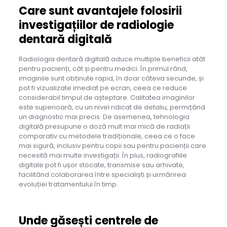
Care sunt avantajele folosirii
investigațiilor de radiologie
dentară digitală
Radiologia dentară digitală aduce multiple beneficii atât
pentru pacienți, cât și pentru medici. În primul rând,
imaginile sunt obținute rapid, în doar câteva secunde, și
pot fi vizualizate imediat pe ecran, ceea ce reduce
considerabil timpul de așteptare. Calitatea imaginilor
este superioară, cu un nivel ridicat de detaliu, permițând
un diagnostic mai precis. De asemenea, tehnologia
digitală presupune o doză mult mai mică de radiații
comparativ cu metodele tradiționale, ceea ce o face
mai sigură, inclusiv pentru copii sau pentru pacienții care
necesită mai multe investigații. În plus, radiografiile
digitale pot fi ușor stocate, transmise sau arhivate,
facilitând colaborarea între specialiști și urmărirea
evoluției tratamentului în timp.
Unde găsești centrele de