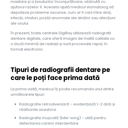
maxilare și a țesuturilor înconjurătoare, obținută cu
ajutorul razelor X. Aceasta ajută medicul stomatolog să
depisteze probleme ascunse, cum ar fi carii între dinți,
infecții, chisturi, poziții anormale ale dinților sau afecțiuni
ale osului.
În prezent, toate centrele DigiRay utilizează radiografii
dentare digitale, care oferă imagini de înaltă calitate cu
o doză minimă de radiații și sunt procesate rapid, în
format electronic.
Tipuri de radiografii dentare pe
care le poți face prima dată
La prima vizită, medicul îți poate recomanda unul dintre
următoarele tipuri:
Radiografie retroalveolară – evidențiază 1–2 dinți și
rădăcinile acestora.
Radiografie mușcată (bite-wing) – utilă pentru
detectarea cariilor interdentare.