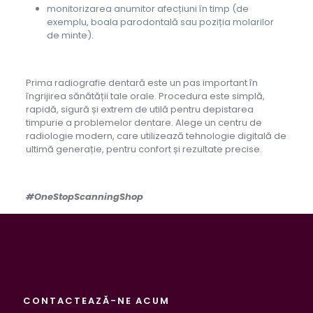
monitorizarea anumitor afecțiuni în timp (de
exemplu, boala parodontală sau poziția molarilor
de minte).
Prima radiografie dentară este un pas important în
îngrijirea sănătății tale orale. Procedura este simplă,
rapidă, sigură și extrem de utilă pentru depistarea
timpurie a problemelor dentare. Alege un centru de
radiologie modern, care utilizează tehnologie digitală de
ultimă generație, pentru confort și rezultate precise.
#OneStopScanningShop
CONTACTEAZĂ-NE ACUM