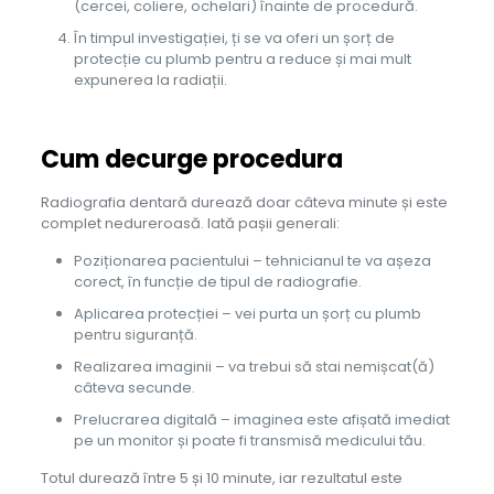
(cercei, coliere, ochelari) înainte de procedură.
În timpul investigației, ți se va oferi un șorț de
protecție cu plumb pentru a reduce și mai mult
expunerea la radiații.
Cum decurge procedura
Radiografia dentară durează doar câteva minute și este
complet nedureroasă. Iată pașii generali:
Poziționarea pacientului – tehnicianul te va așeza
corect, în funcție de tipul de radiografie.
Aplicarea protecției – vei purta un șorț cu plumb
pentru siguranță.
Realizarea imaginii – va trebui să stai nemișcat(ă)
câteva secunde.
Prelucrarea digitală – imaginea este afișată imediat
pe un monitor și poate fi transmisă medicului tău.
Totul durează între 5 și 10 minute, iar rezultatul este