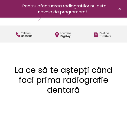
Pentru efectuarea radiografiilor nu este
+
nevoie de programare!
La ce să te aștepți când
faci prima radiografie
dentară