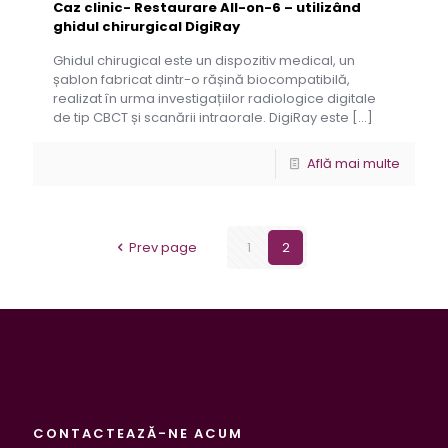
Caz clinic- Restaurare All-on-6 – utilizând
ghidul chirurgical DigiRay
Ghidul chirugical este un dispozitiv medical, un
șablon fabricat dintr-o rășină biocompatibilă,
realizat în urma investigațiilor radiologice digitale
de tip CBCT și scanării intraorale. DigiRay este
[…]
Află mai multe
Prev page
1
2
CONTACTEAZĂ-NE ACUM