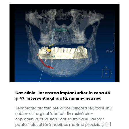
Caz clinic- Inserarea implanturilor în zona 45
și 47, intervenție ghidată, minim-invazivă
Tehnologia digitală oferă posibilitatea realizării unui
șablon chirurgical fabricat din rașină bio-
copmatibilă, cu ajutorul căruia implantul dentar
poate fi plasat fără incizii, cu maximă precizie și
[…]