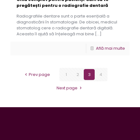
pregătești pentru o radiografie dentară
Radiografiile dentare sunt o parte esențială a
diagnosticării în stomatologie. De obicei, medicul
stomatolog cere o radiografie dentară digitală.
Aceasta îl ajută să înțeleagă mai bine
[…]
Află mai multe
Prev page
1
2
3
4
Next page