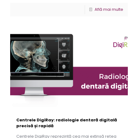
Află mai multe
Centrele DigiRay: radiologie dentară digitală
precisă și rapidă
Centrele DigiRay reprezintă cea mai extinsă rețea