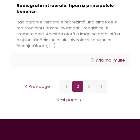
Radiografii intraorale: tipuri și principalele
beneficii
Radiografiile intraorale reprezintă una dintre cele
mai frecvent utilizate investigații imagistice în
stomatologie. Acestea oferă o imagine detaliată a
dinților, rădăcinilor, osului alveolar și țesuturilor
înconjurătoare,
[…]
Află mai multe
Prev page
1
2
3
4
Next page