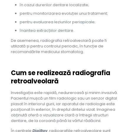
în cazul durerilor dentare localizate;
pentru monitorizarea evoluției unui tratament;
pentru evaluarea leziunilor periapicale;
înaintea extracțiilor dentare.
De asemenea, radiografia retroalveolară poate fi
utilizată și pentru controlul periodic, în funcție de
recomandările medicului stomatolog.
Cum se realizează radiografia
retroalveolară
Investigația este rapidă, nedureroasă și minim invazivă.
Pacientul mușcă un film radiologic sau un senzor digital
plasat în interiorul gurii, iar aparatul de radiologie este
poziționat în exterior, în dreptul dintelui vizat. Imaginea
obținută oferă o vizualizare clară a întregii structuri
dentare, de la coroană până la vârful rădăcinii.
În centrele
DigiRay
, radiografiile retroalveolare sunt