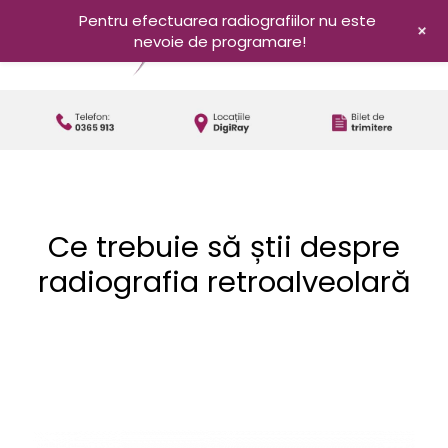
Pentru efectuarea radiografiilor nu este
+
nevoie de programare!
Ce trebuie să știi despre
radiografia retroalveolară