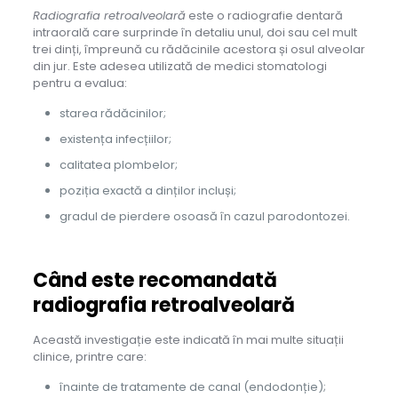
Radiografia retroalveolară
este o radiografie dentară
intraorală care surprinde în detaliu unul, doi sau cel mult
trei dinți, împreună cu rădăcinile acestora și osul alveolar
din jur. Este adesea utilizată de medici stomatologi
pentru a evalua:
starea rădăcinilor;
existența infecțiilor;
calitatea plombelor;
poziția exactă a dinților incluși;
gradul de pierdere osoasă în cazul parodontozei.
Când este recomandată
radiografia retroalveolară
Această investigație este indicată în mai multe situații
clinice, printre care:
înainte de tratamente de canal (endodonție);