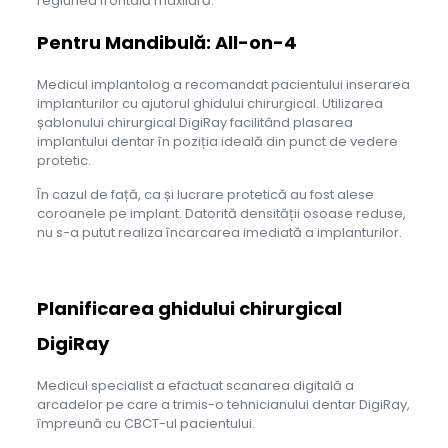
regiunea frontală maxilară.
Pentru Mandibulă:
All-on-4
Medicul implantolog a recomandat pacientului inserarea
implanturilor cu ajutorul ghidului chirurgical. Utilizarea
șablonului chirurgical DigiRay facilitând plasarea
implantului dentar în poziția ideală din punct de vedere
protetic.
În cazul de față, ca și lucrare protetică au fost alese
coroanele pe implant. Datorită densității osoase reduse,
nu s-a putut realiza încarcarea imediată a implanturilor.
Planificarea ghidului chirurgical
DigiRay
Medicul specialist a efactuat scanarea digitală a
arcadelor pe care a trimis-o tehnicianului dentar DigiRay,
împreună cu CBCT-ul pacientului.