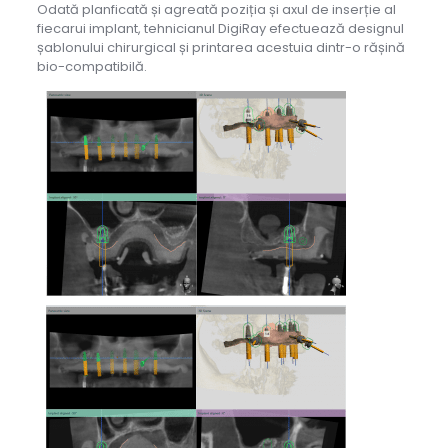
Odată planficată și agreată poziția și axul de inserție al
fiecarui implant, tehnicianul DigiRay efectuează designul
șablonului chirurgical și printarea acestuia dintr-o rășină
bio-compatibilă.