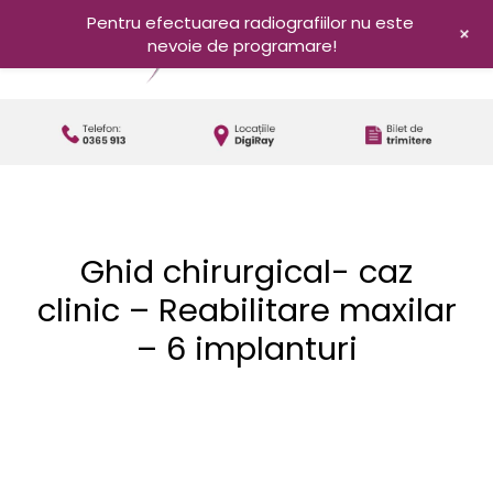
Pentru efectuarea radiografiilor nu este
+
nevoie de programare!
Ghid chirurgical- caz
clinic – Reabilitare maxilar
– 6 implanturi