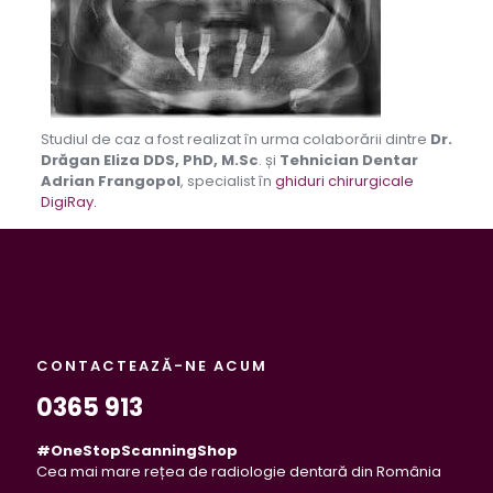
Studiul de caz a fost realizat în urma colaborării dintre
Dr.
Drăgan Eliza DDS, PhD, M.Sc
. și
Tehnician Dentar
Adrian Frangopol
, specialist în
ghiduri chirurgicale
DigiRay.
CONTACTEAZĂ-NE ACUM
0365 913
#OneStopScanningShop
Cea mai mare rețea de radiologie dentară din România