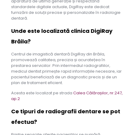
aparatură de ultimă generație și respectând
standardele digitale actuale, DigiRay este dedicat
furnizării de soluții precise și personalizate în radiologie
dentară.
Unde este localizată clinica DigiRay
Brăila?
Centrul de imagistică dentară DigiRay din Brăila,
promovează calitatea, precizia și acuratețea în
prestarea serviciilor. Prin intermediul radiografiilor,
medicul dentist primește rapid informațiile necesare, iar
pacientul beneficiază de un diagnostic precis și de un
plan de tratament eficient.
Acesta este localizat pe strada
Calea Călărașilor, nr.247,
ap.2
Ce tipuri de radiografii dentare se pot
efectua?
Printre serviciile oferite pacienților se numără