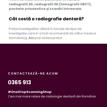
radiografii 2D, radiografii 3D (tomografii CBCT),
pachete ortodontice și scanări intraorale.
Cât costă o radiografie dentară?
Prețul investigațiilor diferă în funcție de tipul de
investigație care ți-a fost recomandat de către medicul
stomatolog.
Aici
poți vedea prețul.
CONTACTEAZĂ-NE ACUM
0365 913
#OneStopScanningShop
Cea mai mare rețea de radiologie dentară din România