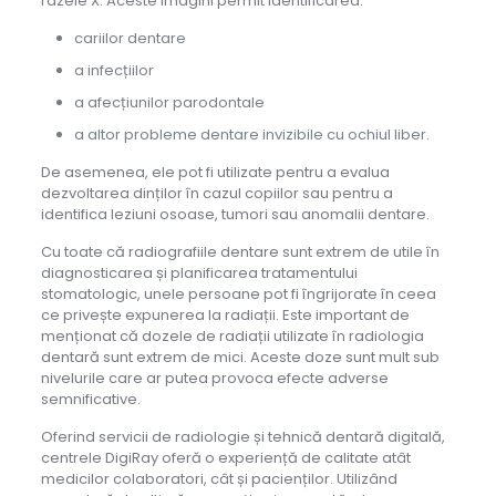
razele X. Aceste imagini permit identificarea:
cariilor dentare
a infecțiilor
a afecțiunilor parodontale
a altor probleme dentare invizibile cu ochiul liber.
De asemenea, ele pot fi utilizate pentru a evalua
dezvoltarea dinților în cazul copiilor sau pentru a
identifica leziuni osoase, tumori sau anomalii dentare.
Cu toate că radiografiile dentare sunt extrem de utile în
diagnosticarea și planificarea tratamentului
stomatologic, unele persoane pot fi îngrijorate în ceea
ce privește expunerea la radiații. Este important de
menționat că dozele de radiații utilizate în radiologia
dentară sunt extrem de mici. Aceste doze sunt mult sub
nivelurile care ar putea provoca efecte adverse
semnificative.
Oferind servicii de radiologie și tehnică dentară digitală,
centrele DigiRay oferă o experiență de calitate atât
medicilor colaboratori, cât și pacienților. Utilizând