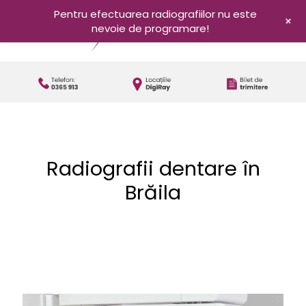
Pentru efectuarea radiografiilor nu este
+
nevoie de programare!
Radiografii dentare în
Brăila