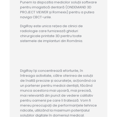
Punem la dispozitia medicilor soluții software
pentru imagistică dentară (ONDEMAND 3D
PROJECT VIEWER și Romexix) pentru a putea
naviga CBCT-urile.
DigiRay este unica rețea de clinici de
radiologie care furnizează ghiduri
chirurgicale printate 3D pentru toate
sistemele de implanturi din România.
DigiRay își concentrează eforturile, în
întreaga activitate, către oferirea de soluții
de înaltă precizie și acuratețe, acționând ca
un partener pentru medicii dentiști, făcând
munca acestora mai ușoară, mai precisă,
mai relevantă din punct de vedere calitativ
pentru oamenii pe care îi tratează. Vom fi
mereu preocupați de performanțele tehnice
ridicate, utilizând la maximum potențialul
soluțiilor digitale în domeniul medical.