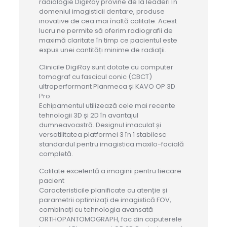
radiologie DigiRay provine de la leaderi în
domeniul imagisticii dentare, produse
inovative de cea mai înaltă calitate. Acest
lucru ne permite să oferim radiografii de
maximă claritate în timp ce pacientul este
expus unei cantități minime de radiații.
Clinicile DigiRay sunt dotate cu computer
tomograf cu fascicul conic (CBCT)
ultraperformant Planmeca și KAVO OP 3D
Pro.
Echipamentul utilizează cele mai recente
tehnologii 3D și 2D în avantajul
dumneavoastră. Designul imaculat și
versatilitatea platformei 3 în 1 stabilesc
standardul pentru imagistica maxilo-facială
completă.
Calitate excelentă a imaginii pentru fiecare
pacient
Caracteristicile planificate cu atenție și
parametrii optimizați de imagistică FOV,
combinați cu tehnologia avansată
ORTHOPANTOMOGRAPH, fac din coputerele