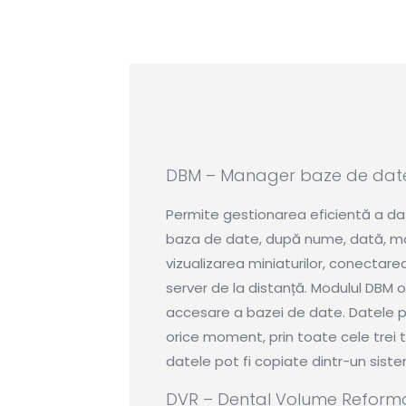
DBM – Manager baze de dat
Permite gestionarea eficientă a dat
baza de date, după nume, dată, mo
vizualizarea miniaturilor, conectare
server de la distanță. Modulul DBM of
accesare a bazei de date. Datele pot 
orice moment, prin toate cele trei ti
datele pot fi copiate dintr-un sistem
DVR – Dental Volume Reform