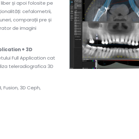
e liber și apoi folosite pe
onalități: cefalometrii,
neri, comparații pre și
rator de imagini
ication + 3D
lui Full Application cat
iza teleradiografica 3D
B, Fusion, 3D Ceph,