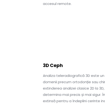
accesul remote.
3D Ceph
Analiza teleradiografică 3D este u
domenii precum ortodonție sau chiru
extinderea analizei clasice 2D la 3D,
determina mai precis și mai sigur. În
extinsă pentru a îndeplini cerinte ind