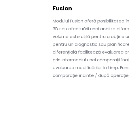
Fusion
Modulul Fusion oferă posibilitatea 
3D sau efectuării unei analize difer
volume este utilă pentru a obține 
pentru un diagnostic sau planificar
diferențială facilitează evaluarea 
prin intermediul unei comparații îna
evaluarea modificărilor în timp. Func
comparație înainte / după operație,