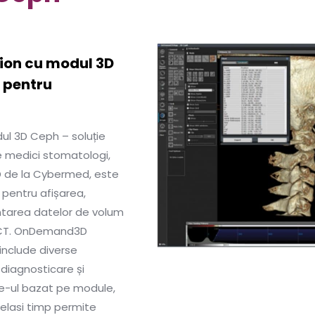
ion cu modul 3D
 pentru
ul 3D Ceph – soluție
e medici stomatologi,
D de la Cybermed, este
 pentru afișarea,
tarea datelor de volum
CBCT. OnDemand3D
include diverse
diagnosticare și
re-ul bazat pe module,
 acelasi timp permite