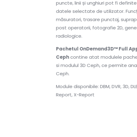
puncte, linii și unghiuri pot fi definit
datele selectate de utilizator. Funcți
măsuratori, trasare punctaj, suprapu
post operatorii, fotografie 2D, gene
radiologice.
Pachetul OnDemand3D™ Full Appl
Ceph
contine atat modulele pachetu
si modulul 3D Ceph, ce permite anal
Ceph.
Module disponibile: DBM, DVR, 3D, DL
Report, X-Report