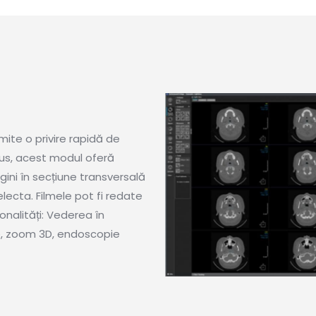
ite o privire rapidă de
lus, acest modul oferă
gini în secțiune transversală
lecta. Filmele pot fi redate
onalități: Vederea în
ne, zoom 3D, endoscopie