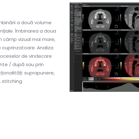
îmbinării a două volume
ențiale. Îmbinarea a doua
un câmp vizual mai mare,
e cuprinzatoare. Analiza
proceselor de vindecare
inte / după sau prin
ționalități: suprapunere,
 stitching.