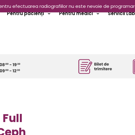
entru efectuarea radiografiilor nu este nevoie de programar
Pentru pacienți
Pentru medici
Servicii La
Full
 Ceph