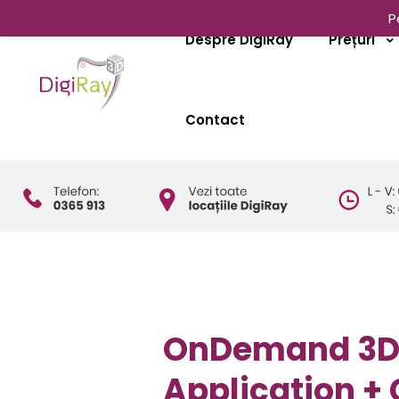
P
Despre DigiRay
Prețuri
Contact
OnDemand 3D 
Application +